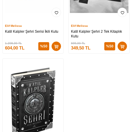
Elif Melissa
Elif Melissa
Katil Kalpler Şehri Serisi İkili Kutu
Katil Kalpler Şehri 2 Tek Kitaplık
Kutu
1.208,00
TL
699,00
TL
%
50
%
50
604,00
TL
349,50
TL