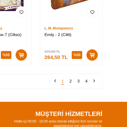
ry
L. M. Montgomery
ne-7 (Ciltsiz)
Emily - 2 (Ciltli)
529,00
TL
%
50
%
50
264,50
TL
1
2
3
4
MÜŞTERİ HİZMETLERİ
Hafta içi 09:00 - 18:00 arası merak ettiğiniz tüm sorular ve
siparişleriniz için ulaşabilirsiniz.