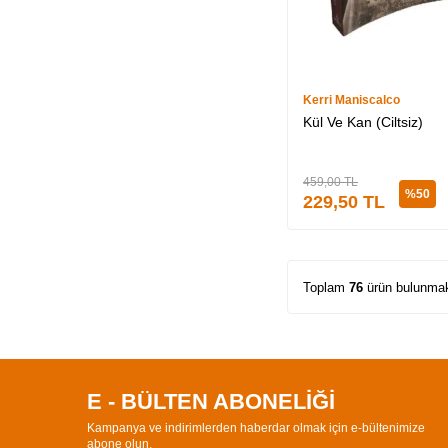
Kerri Maniscalco
Kül Ve Kan (Ciltsiz)
459,00
TL
%
50
229,50
TL
Toplam
76
ürün bulunmak
E - BÜLTEN ABONELİĞİ
Kampanya ve indirimlerden haberdar olmak için e-bültenimize
abone olun.