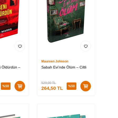
Maureen Johnson
 Öldürdün –
Sabah Evi’nde Ölüm – Ciltli
529,00
TL
%
50
%
50
264,50
TL