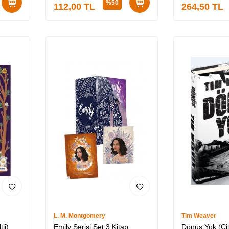
%
50
112,00
TL
264,50
TL
L. M. Montgomery
Tim Weaver
tli)
Emily Serisi Set 3 Kitap
Dönüş Yok (Cilt