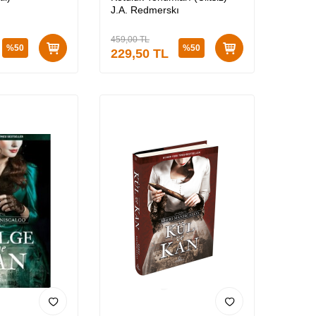
J.A. Redmerskı
459,00
TL
%
50
%
50
229,50
TL