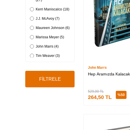
(27)
Kerri Maniscalco (18)
J.J. McAvoy (7)
Maureen Johnson (6)
Marissa Meyer (5)
John Marrs (4)
Tim Weaver (3)
Sara Cate (2)
John Marrs
Hep Aramızda Kalacak -
Maureen Smith (1)
FİLTRELE
J.A.Redmerski (1)
529,00
TL
Jenn McKinlay (1)
%
50
264,50
TL
Erin A. Craig (1)