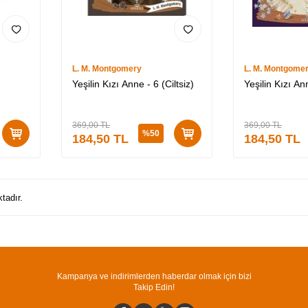
L. M. Montgomery
L. M. Montgome
Yeşilin Kızı Anne - 6 (Ciltsiz)
Yeşilin Kızı An
369,00
TL
369,00
TL
%
50
184,50
TL
184,50
TL
tadır.
Kampanya ve indirimlerden haberdar olmak için bizi
Takip Edin!