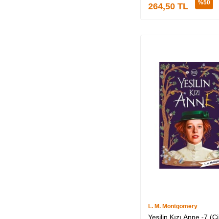
%
50
264,50
TL
L. M. Montgomery
Yeşilin Kızı Anne -7 (Cil