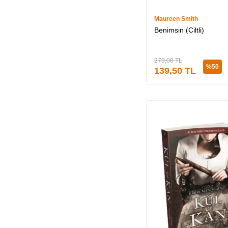
Maureen Smith
Benimsin (Ciltli)
279,00
TL
%
50
139,50
TL