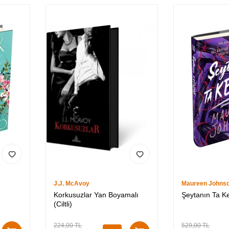
J.J. McAvoy
Maureen Johns
Korkusuzlar Yan Boyamalı
Şeytanın Ta Ken
(Ciltli)
224,00
TL
529,00
TL