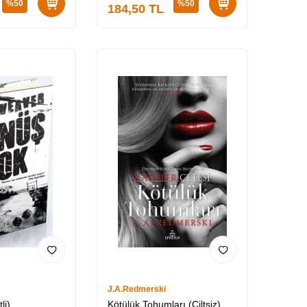
%
50
%
50
184,50
TL
J.A.Redmerski
li)
Kötülük Tohumları (Ciltsiz)