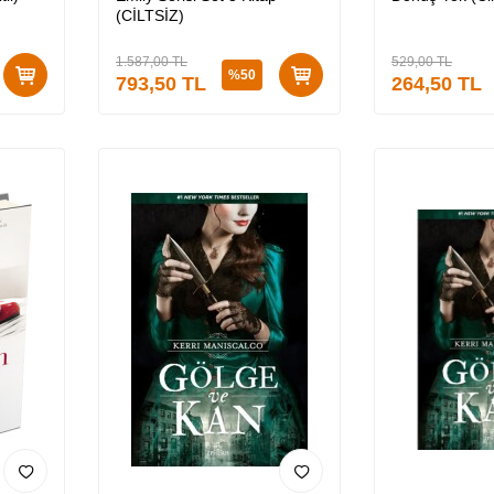
(CİLTSİZ)
1.587,00
TL
529,00
TL
%
50
793,50
TL
264,50
TL