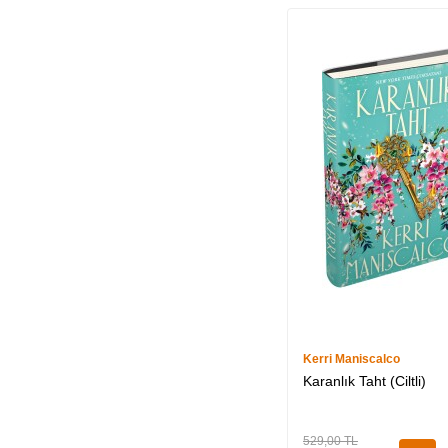
Kerri Maniscalco
Karanlık Taht (Ciltli)
529,00
TL