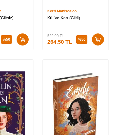
o
Kerri Maniscalco
Ciltsiz)
Kül Ve Kan (Ciltli)
529,00
TL
%
50
%
50
264,50
TL