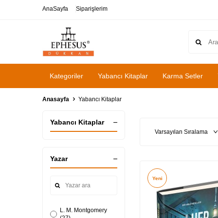
AnaSayfa
Siparişlerim
Kategoriler
Yabancı Kitaplar
Karma Setler
Anasayfa
Yabancı Kitaplar
Yabancı Kitaplar
Yazar
Yeni
L. M. Montgomery