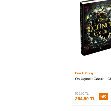
Erin A. Craig
On Üçüncü Çocuk – Cilt
529,00
TL
%
50
264,50
TL