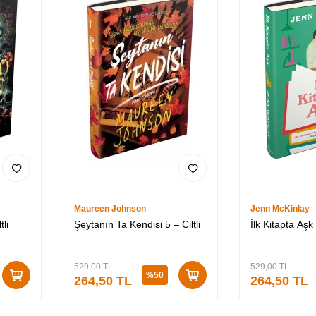
Maureen Johnson
Jenn McKinlay
li
Şeytanın Ta Kendisi 5 – Ciltli
İlk Kitapta Aşk (
529,00
TL
529,00
TL
%
50
264,50
TL
264,50
TL