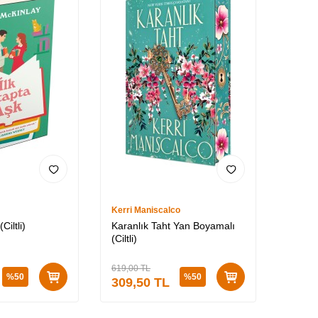
Kerri Maniscalco
Ciltli)
Karanlık Taht Yan Boyamalı
(Ciltli)
619,00
TL
%
50
%
50
309,50
TL