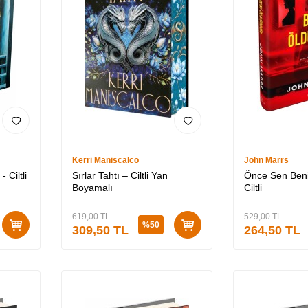
Kerri Maniscalco
John Marrs
 Ciltli
Sırlar Tahtı – Ciltli Yan
Önce Sen Beni
Boyamalı
Ciltli
619,00
TL
529,00
TL
%
50
309,50
TL
264,50
TL