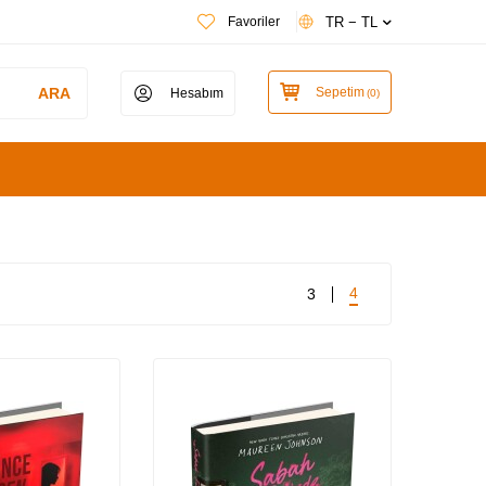
TR − TL
Favoriler
ARA
Sepetim
Hesabım
(
0
)
4
3