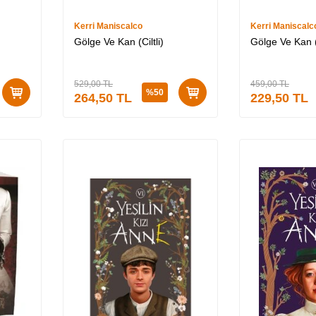
Kerri Maniscalco
Kerri Maniscalc
Gölge Ve Kan (Ciltli)
Gölge Ve Kan (
529,00
TL
459,00
TL
%
50
264,50
TL
229,50
TL