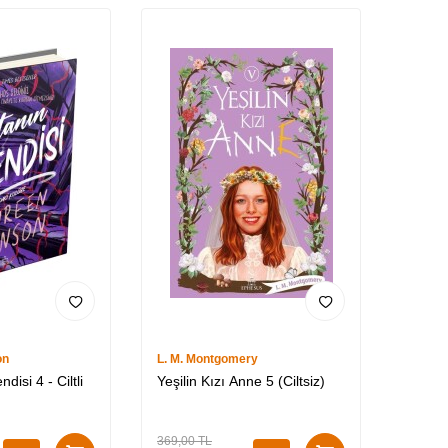
on
L. M. Montgomery
disi 4 - Ciltli
Yeşilin Kızı Anne 5 (Ciltsiz)
369,00
TL