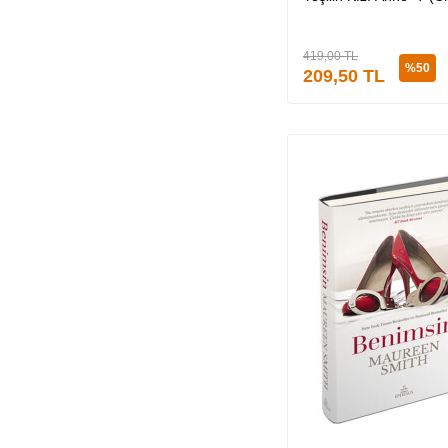
419,00
TL
%
50
209,50
TL