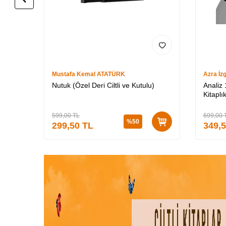
Mustafa Kemal ATATÜRK
Azra İz
Nutuk (Özel Deri Ciltli ve Kutulu)
Analiz
Kitaplık
599,00
TL
699,00
%
50
299,50
TL
349,