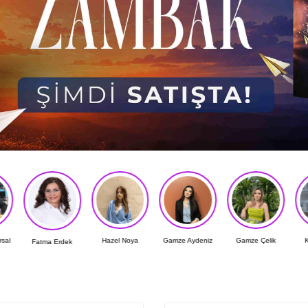
Hazel Noya
Gamze Aydeniz
Gamze Çelik
Kader Arvas
ek