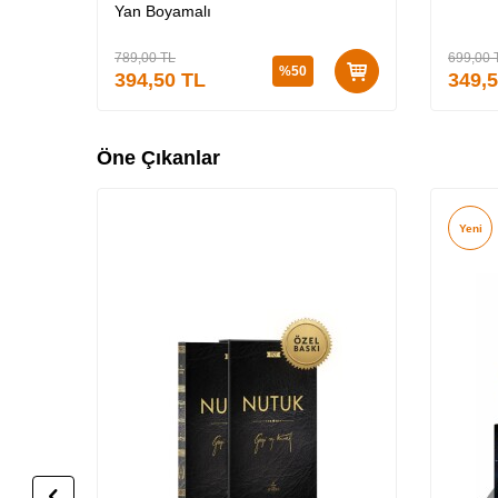
Yan Boyamalı
789,00
TL
699,00
%
50
394,50
TL
349,
Öne Çıkanlar
Yeni