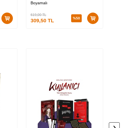
Boyamalı
619,00
TL
459,00
%
50
309,50
TL
229,