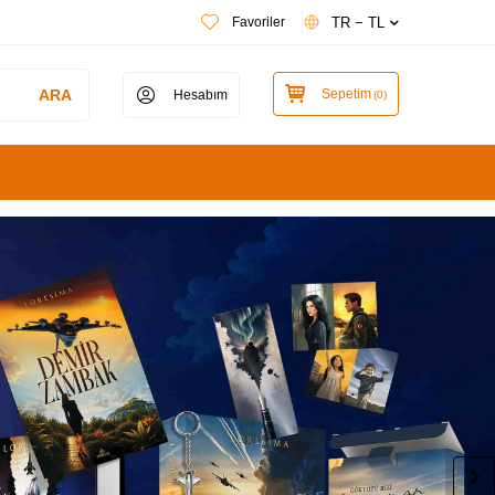
TR − TL
Favoriler
ARA
Sepetim
Hesabım
(
0
)