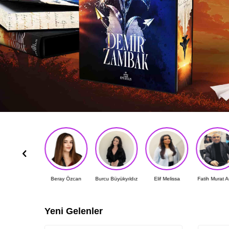
Beray Özcan
Burcu Büyükyıldız
Elif Melissa
Fatih Murat Arsal
Fatma Erd
Yeni Gelenler