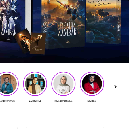
Loresima
Maral Atmaca
Mehsa
Mehtap Fırat
Melisa Şentür