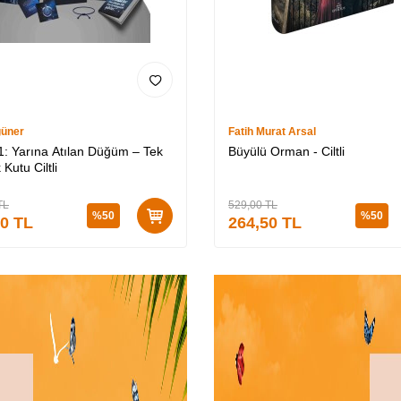
güner
Fatih Murat Arsal
 1: Yarına Atılan Düğüm – Tek
Büyülü Orman - Ciltli
 Kutu Ciltli
TL
529,00
TL
%
50
%
50
50
TL
264,50
TL