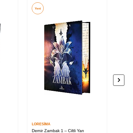
Yeni
Yeni
LORESİMA
LORES
Demir Zambak 1 – Ciltli Yan
Demir 