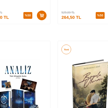
TL
529,00
TL
%
50
%
50
50
TL
264,50
TL
Yeni