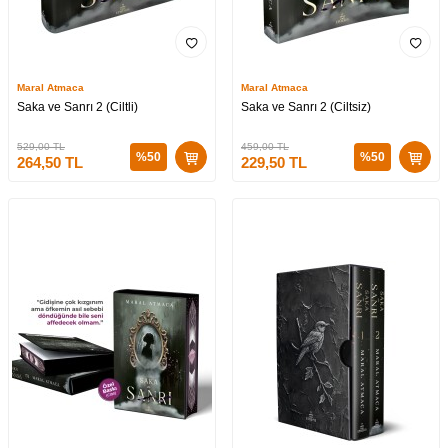
Maral Atmaca
Maral Atmaca
Saka ve Sanrı 2 (Ciltli)
Saka ve Sanrı 2 (Ciltsiz)
529,00
TL
459,00
TL
%
50
%
50
264,50
TL
229,50
TL