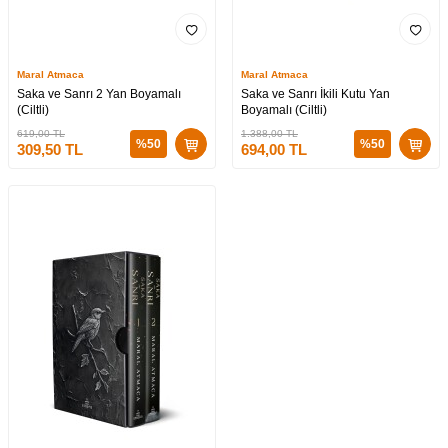
Maral Atmaca
Maral Atmaca
Saka ve Sanrı 2 Yan Boyamalı
Saka ve Sanrı İkili Kutu Yan
(Ciltli)
Boyamalı (Ciltli)
619,00
TL
1.388,00
TL
%
50
%
50
309,50
TL
694,00
TL