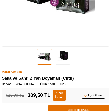
Maral Atmaca
Saka ve Sanrı 2 Yan Boyamalı (Ciltli)
Barkod :
9786256090620
Ürün Kodu :
T3026
%
50
309,50
TL
619,00
TL
Fiyat Alarmı
İndirim
SEPETE EKLE