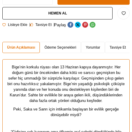
HEMEN AL
Paylaş
Listeye Ekle
Tavsiye Et
Ürün Açıklaması
Ödeme Seçenekleri
Yorumlar
Tavsiye Et
Bige’nin korkulu rüyası olan 13 Haziran kapıya dayanmıştır. Her
doğum günü bir öncekinden daha kötü ve sarsıcı geçmişken bu
sefer hiç ummadığı bir sürprizle karşılaşır. Geçmişinden çıkıp gelen
biri onu hazırlıksız yakalamıştır. Bige’nin yaşadığı psikolojik çöküşte
yanında olan ve her konuda onu destekleyen kişilerden biri de
Karun’dur. Sahte bir evlilikle bir araya gelen ikili, düşündüklerinden
daha fazla ortak yönleri olduğunu keşfeder.
Peki, Saka ve Sanrı için intikamla başlayan bir evlilik gerçeğe
dönüşebilir miydi?
“Gidişine çok kızgınım ama öfkemin asıl sebebi döndüğünde bile