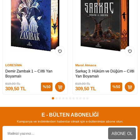
LORESİMA
Maral Atmaca
Demir Zambak 1 – Ciltli Yan
Sarkaç 3: Hüküm ve Düğüm – Ciltli
Boyamalı
Yan Boyamalı
619,00
TL
619,00
TL
%
50
%
50
309,50
TL
309,50
TL
E - BÜLTEN ABONELİĞİ
Kampanya ve indirimlerden haberdar olmak için e-bültenimize abone olun.
ABONE OL