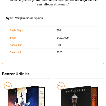
seni affedecek olmam.”
Uyarı:
Yetişkin okurlar içindir.
Sayfa Sayısı
576
Boyut
14x21,5cm
Kapak Türü
Ciltli
Basım Yılı
2025
Benzer Ürünler
Yeni
Yeni