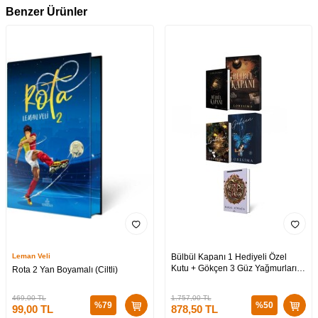
Benzer Ürünler
Leman Veli
Bülbül Kapanı 1 Hediyeli Özel
Kutu + Gökçen 3 Güz Yağmurları
Rota 2 Yan Boyamalı (Ciltli)
Hediyeli Özel Kutu + Medusa’nın
Ölü Kumları 3 (CİLTLİ)
469,00
TL
1.757,00
TL
%
79
%
50
99,00
TL
878,50
TL