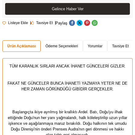
Gelince Haber Ver
Paylaş
Listeye Ekle
Tavsiye Et
Ürün Açıklaması
Ödeme Seçenekleri
Yorumlar
Tavsiye Et
TÜM KARANLIK SIRLARI ANCAK İHANET GÜNCELERİ GİZLER.
FAKAT NE GÜNCELER BUNCA İHANETİ YAZMAYA YETER NE DE
HER ZAMAN GÖRÜNDÜĞÜ GİBİDİR GERÇEKLER.
Başlangıçta ikiye ayrılmış bir krallıktı Ardel. Batı, Doğu'yu ilhak
ettiğinde Doğu'nun her yanı yağmalandı, halk köleleştirilip uzun yıllar
işkence ve aşağılanmaya maruz bırakıldı. Doğu halkının tek umudu
Doğu Direnişi'nin önderi Prenses Audra'nın geri dönmesi ve hakkı
olan tahtı geri almasıydı.