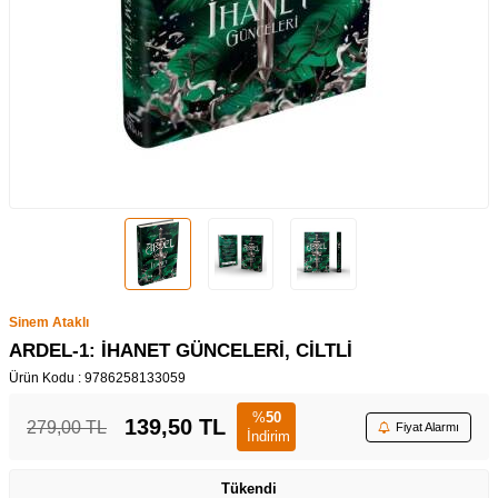
Sinem Ataklı
ARDEL-1: İHANET GÜNCELERİ, CİLTLİ
Ürün Kodu :
9786258133059
%
50
139,50
TL
279,00
TL
Fiyat Alarmı
İndirim
Tükendi