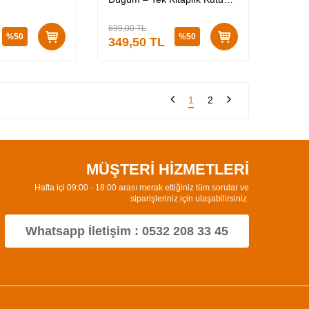
Ciltli
699,00
TL
%
50
%
50
349,50
TL
1
2
MÜŞTERİ HİZMETLERİ
Hafta içi 09:00 - 18:00 arası merak ettiğiniz tüm sorular ve
siparişleriniz için ulaşabilirsiniz.
Whatsapp İletişim : 0532 208 33 45