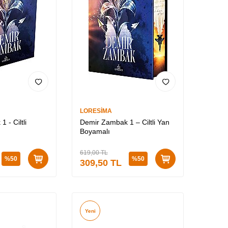
LORESİMA
 - Ciltli
Demir Zambak 1 – Ciltli Yan
Boyamalı
619,00
TL
%
50
%
50
309,50
TL
Yeni