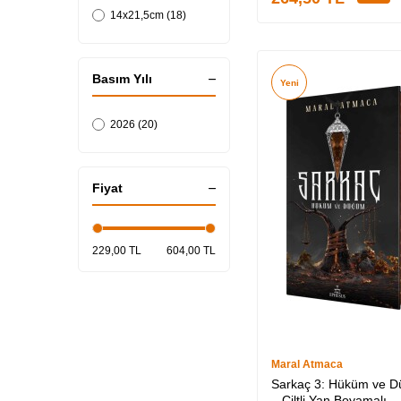
14x21,5cm (18)
Basım Yılı
Yeni
2026 (20)
Fiyat
229,00 TL
604,00 TL
Maral Atmaca
Sarkaç 3: Hüküm ve 
– Ciltli Yan Boyamalı