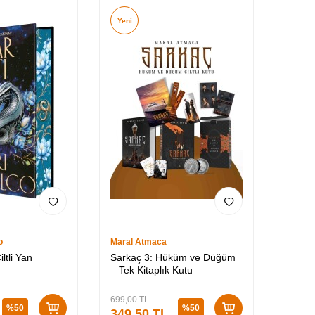
Yeni
o
Maral Atmaca
iltli Yan
Sarkaç 3: Hüküm ve Düğüm
– Tek Kitaplık Kutu
699,00
TL
%
50
%
50
349,50
TL