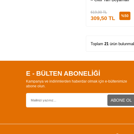
619,00
TL
%
50
309,50
TL
Toplam
21
ürün bulunmak
E - BÜLTEN ABONELİĞİ
Kampanya ve indirimlerden haberdar olmak için e-bültenimize
abone olun.
ABONE OL