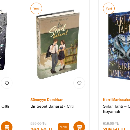
Yeni
Yeni
Sümeyye Demirkan
Kerri Maniscalc
iltli
Bir Sepet Baharat - Ciltli
Sırlar Tahtı – C
Boyamalı
529,00
TL
619,00
TL
%
50
264,50
TL
309,50
TL