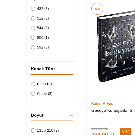
432 (3)
Yeni
512 (5)
544 (2)
800 (1)
592 (5)
Kapak Türü
Ciltli (18)
Ciltsiz (3)
Kader Arvas
Geceye Konuşanlar 2 - C
Boyut
529,00
TL
135 x 210 (3)
%
50
264,50
TL