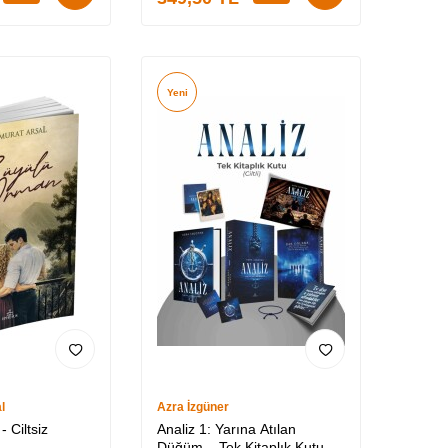
Yeni
l
Azra İzgüner
 Ciltsiz
Analiz 1: Yarına Atılan
Düğüm – Tek Kitaplık Kutu