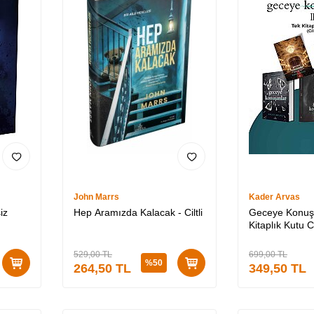
John Marrs
Kader Arvas
iz
Hep Aramızda Kalacak - Ciltli
Geceye Konuşa
Kitaplık Kutu Cil
529,00
TL
699,00
TL
%
50
264,50
TL
349,50
TL