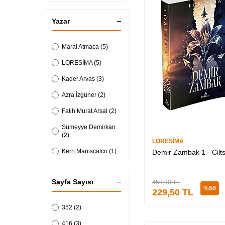
Yazar
Maral Atmaca (5)
LORESİMA (5)
Kader Arvas (3)
Azra İzgüner (2)
Fatih Murat Arsal (2)
Sümeyye Demirkan
(2)
LORESİMA
Kerri Maniscalco (1)
Demir Zambak 1 - Cilts
John Marrs (1)
Sayfa Sayısı
459,00
TL
%
50
229,50
TL
352 (2)
416 (3)