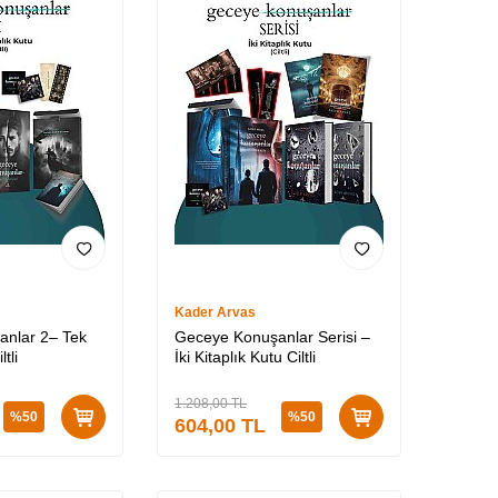
Kader Arvas
nlar 2– Tek
Geceye Konuşanlar Serisi –
tli
İki Kitaplık Kutu Ciltli
1.208,00
TL
%
50
%
50
604,00
TL