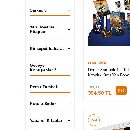
Sarkaç 3
Yan Boyamalı
Kitaplar
Bir sepet baharat
LORESİMA
Geceye
Demir Zambak 1 – Tek
Konuşanlar 2
Kitaplık Kutu Yan Boya
Demir Zambak
789,00
TL
%
50
394,50
TL
Kutulu Setler
Yabancı Kitaplar
Yeni