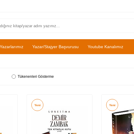
Yazarlarımız
Yazar/Stajyer Başvurusu
Youtube Kanalımız
Tükenenleri Gösterme
Yeni
Yeni