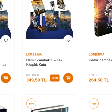
LORESİMA
LORESİMA
Demir Zambak 1 – Tek
Demir Zambak 1
malı
Kitaplık Kutu
699,00
TL
529,00
TL
%
50
349,50
TL
264,50
TL
Yeni
Yeni