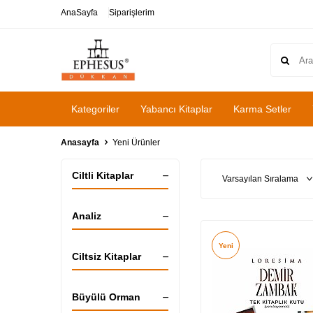
AnaSayfa
Siparişlerim
Kategoriler
Yabancı Kitaplar
Karma Setler
Anasayfa
Yeni Ürünler
Ciltli Kitaplar
Analiz
Yeni
Ciltsiz Kitaplar
Büyülü Orman