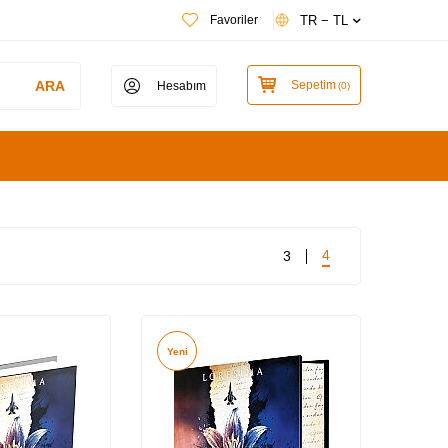
TR − TL
Favoriler
ARA
Sepetim
Hesabım
(
0
)
4
3
Yeni