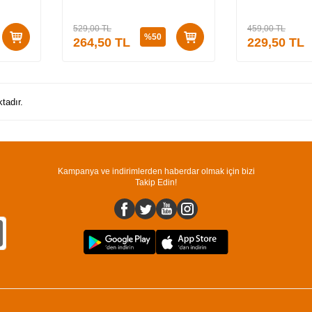
529,00
TL
459,00
TL
%
50
264,50
TL
229,50
TL
tadır.
Kampanya ve indirimlerden haberdar olmak için bizi
Takip Edin!