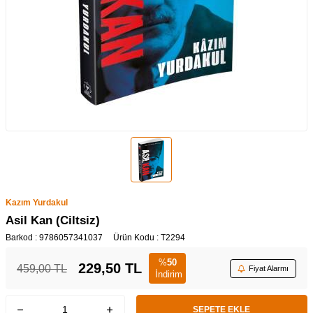
Kazım Yurdakul
Asil Kan (Ciltsiz)
Barkod :
9786057341037
Ürün Kodu :
T2294
%
50
229,50
TL
459,00
TL
Fiyat Alarmı
İndirim
SEPETE EKLE