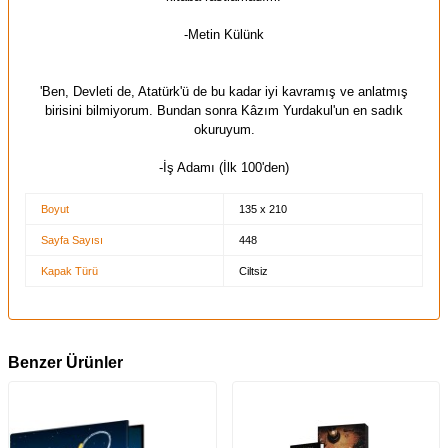
-Metin Külünk
'Ben, Devleti de, Atatürk'ü de bu kadar iyi kavramış ve anlatmış
birisini bilmiyorum. Bundan sonra Kâzım Yurdakul'un en sadık
okuruyum.
-İş Adamı (İlk 100'den)
Boyut
135 x 210
Sayfa Sayısı
448
Kapak Türü
Ciltsiz
Benzer Ürünler