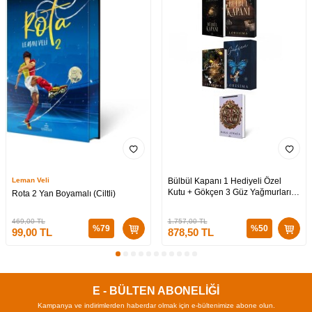
Leman Veli
Bülbül Kapanı 1 Hediyeli Özel
Kutu + Gökçen 3 Güz Yağmurları
Rota 2 Yan Boyamalı (Ciltli)
Hediyeli Özel Kutu + Medusa’nın
Ölü Kumları 3 (CİLTLİ)
469,00
TL
1.757,00
TL
%
79
%
50
99,00
TL
878,50
TL
E - BÜLTEN ABONELİĞİ
Kampanya ve indirimlerden haberdar olmak için e-bültenimize abone olun.