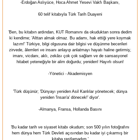
-Erdoğan Aslıyüce, Hoca Ahmet Yesevi Vakfı Başkanı,
60 telif kitabıyla Türk Tarih Duayeni
'Ben, bu kitabın ardından, KUT Romanını da okuduktan sonra dedim
ki kendime; 'Alttan almak olmaz. Bu adamı, hak ettiği yere koymak
lazım!' Türkiye, bilgi olgusuna dair bilgisi ve düşünme becerileri
zirvede, âlemleri ve insanı anlayıp anlatmayı hayatı haline getirmiş;
imanı, vicdanı, aklı, zekâsı çok çok sağlam ve de sansasyonel
hitabet yeteneğiyle bir alim doğurdu; yeniden! Hayırlı olsun!
-Yönetici - Akademisyen
'Türk düşünür; 'Dünyayı yeniden Asil Kanlılar yönetecek; dünya
yeniden 'İnsan'a' dönecek!' diyor'.
-Almanya, Fransa, Hollanda Basını
'Bu kadar tarih ve siyaset kitabı okudum; son 500 yılın fotoğrafını
hem dünya hem Türk Devleti açısından bu kadar iyi çıkarmış bir
kitaba rastlamadım.'