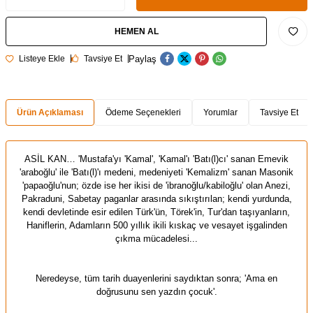
HEMEN AL
Paylaş
Listeye Ekle
Tavsiye Et
Ürün Açıklaması
Ödeme Seçenekleri
Yorumlar
Tavsiye Et
ASİL KAN… 'Mustafa'yı 'Kamal', 'Kamal'ı 'Batı(l)cı' sanan Emevik
'araboğlu' ile
'Batı(l)'ı medeni, medeniyeti 'Kemalizm' sanan Masonik
'papaoğlu'nun; özde ise her ikisi de 'ibranoğlu/kabiloğlu' olan Anezi,
Pakraduni, Sabetay paganlar
arasında sıkıştırılan; kendi yurdunda,
kendi devletinde esir edilen Türk'ün, Törek'in, Tur'dan taşıyanların,
Haniflerin, Adamların 500 yıllık ikili kıskaç ve vesayet işgalinden
çıkma mücadelesi...
Neredeyse, tüm tarih duayenlerini saydıktan sonra; 'Ama en
doğrusunu sen yazdın çocuk'.