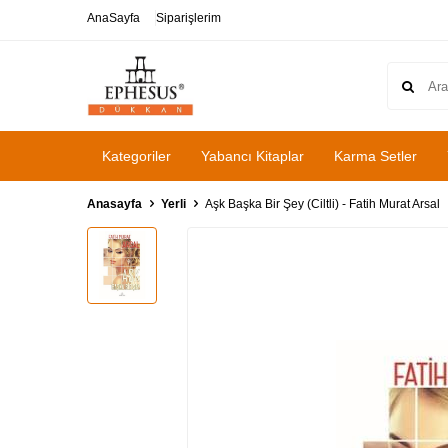
AnaSayfa
Siparişlerim
Kategoriler
Yabancı Kitaplar
Karma Setler
Anasayfa
Yerli
Aşk Başka Bir Şey (Ciltli) - Fatih Murat Arsal