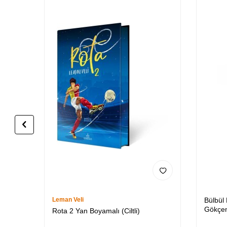
Leman Veli
Bülbül
Gökçen
Rota 2 Yan Boyamalı (Ciltli)
Özel K