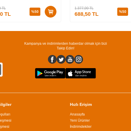
Lİ)
0
TL
1.377,00
TL
%
50
%
50
50
TL
688,50
TL
Kampanya ve indirimlerden haberdar olmak için bizi
Takip Edin!
lgiler
Hızlı Erişim
şulları
Anasayfa
leşmesi
Yeni Ürünler
eşmesi
İndirimdekiler