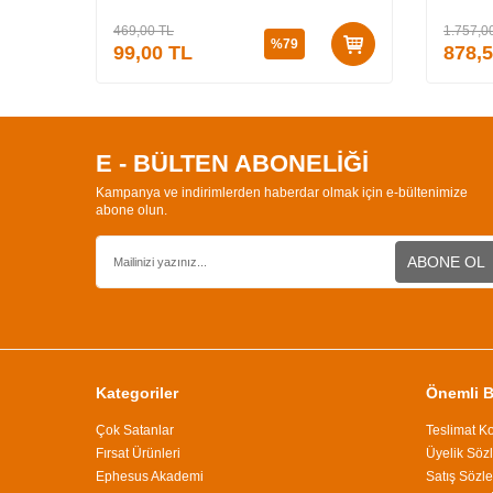
3 (CİLT
469,00
TL
1.757,0
%
79
99,00
TL
878,
E - BÜLTEN ABONELİĞİ
Kampanya ve indirimlerden haberdar olmak için e-bültenimize
abone olun.
ABONE OL
Kategoriler
Önemli Bi
Çok Satanlar
Teslimat Ko
Fırsat Ürünleri
Üyelik Söz
Ephesus Akademi
Satış Sözl