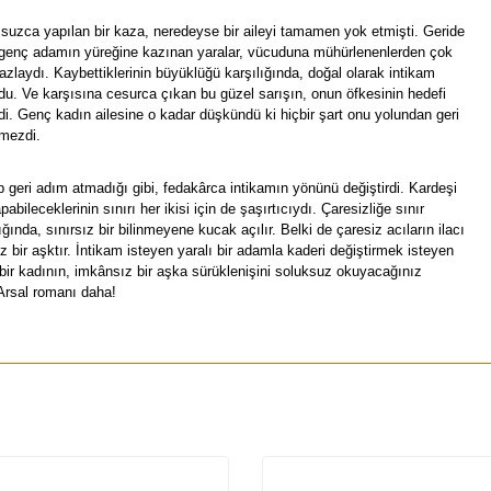
uzca yapılan bir kaza, neredeyse bir aileyi tamamen yok etmişti. Geride
genç adamın yüreğine kazınan yaralar, vücuduna mühürlenenlerden çok
azlaydı. Kaybettiklerinin büyüklüğü karşılığında, doğal olarak intikam
rdu. Ve karşısına cesurca çıkan bu güzel sarışın, onun öfkesinin hedefi
di. Genç kadın ailesine o kadar düşkündü ki hiçbir şart onu yolundan geri
mezdi.
 geri adım atmadığı gibi, fedakârca intikamın yönünü değiştirdi. Kardeşi
pabileceklerinin sınırı her ikisi için de şaşırtıcıydı. Çaresizliğe sınır
ğında, sınırsız bir bilinmeyene kucak açılır. Belki de çaresiz acıların ilacı
ız bir aşktır. İntikam isteyen yaralı bir adamla kaderi değiştirmek isteyen
 bir kadının, imkânsız bir aşka sürüklenişini soluksuz okuyacağınız
rsal romanı daha!