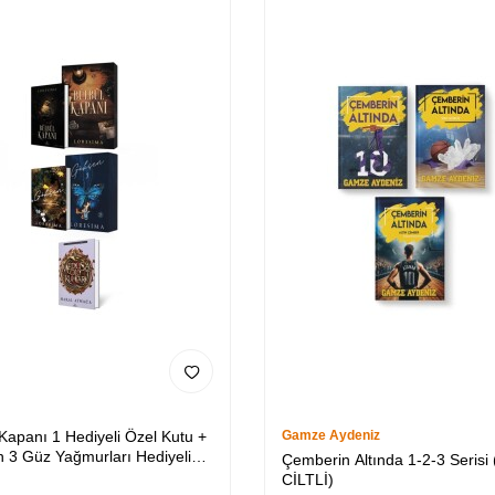
 Kapanı 1 Hediyeli Özel Kutu +
Gamze Aydeniz
 3 Güz Yağmurları Hediyeli
Çemberin Altında 1-2-3 Serisi 
utu + Medusa’nın Ölü Kumları
CİLTLİ)