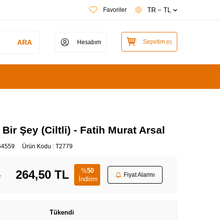
TR − TL
Favoriler
ARA
Sepetim
Hesabım
(
0
)
ir Şey (Ciltli) - Fatih Murat Arsal
64559
Ürün Kodu :
T2779
%
50
264,50
TL
L
Fiyat Alarmı
İndirim
Tükendi