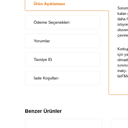
Ürün Açıklaması
Sorums
kalan 
daha f
Ödeme Seçenekleri
istiyo
oluver
çevire
Yorumlar
Korkup
için ya
Tavsiye Et
olmadı
sınırs
inatçı
birFMA
İade Koşulları
Benzer Ürünler