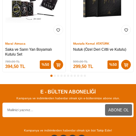
Maral Atmaca
Mustafa Kemal ATATÜRK
Saka ve Sanrı Yan Boyamalı
Nutuk (Özel Deri Ciltli ve Kutulu)
Kutulu Set
789,00
TL
599,00
TL
%
50
%
50
394,50
TL
299,50
TL
E - BÜLTEN ABONELİĞİ
Kampanya ve indirimlerden haberdar olmak için e-bültenimize abone olun.
ABONE OL
Kampanya ve indirimlerden haberdar olmak için bizi Takip Edin!