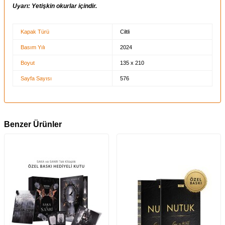
Uyarı:
Yetişkin okurlar içindir.
Kapak Türü
Ciltli
Basım Yılı
2024
Boyut
135 x 210
Sayfa Sayısı
576
Benzer Ürünler