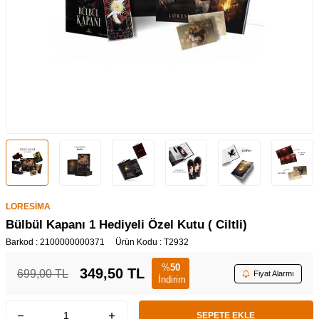
LORESİMA
Bülbül Kapanı 1 Hediyeli Özel Kutu ( Ciltli)
Barkod :
2100000000371
Ürün Kodu :
T2932
%
50
349,50
TL
699,00
TL
Fiyat Alarmı
İndirim
SEPETE EKLE