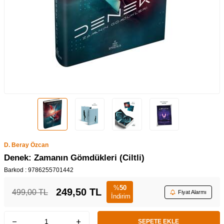
D. Beray Özcan
Denek: Zamanın Gömdükleri (Ciltli)
Barkod :
9786255701442
%
50
249,50
TL
499,00
TL
Fiyat Alarmı
İndirim
SEPETE EKLE