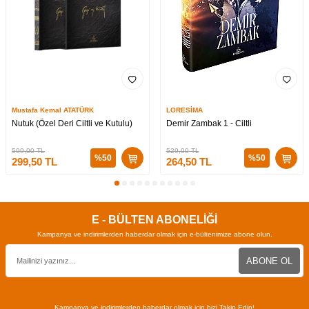
Mustafa Kemal ATATÜRK
LORESİMA
Nutuk (Özel Deri Ciltli ve Kutulu)
Demir Zambak 1 - Ciltli
599,00
TL
529,00
TL
%
50
%
50
299,50
TL
264,50
TL
E - BÜLTEN ABONELİĞİ
Kampanya ve indirimlerden haberdar olmak için e-bültenimize abone olun.
ABONE OL
Kampanya ve indirimlerden haberdar olmak için bizi Takip Edin!