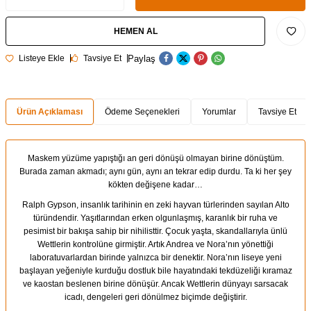
HEMEN AL
Paylaş
Listeye Ekle
Tavsiye Et
Ürün Açıklaması
Ödeme Seçenekleri
Yorumlar
Tavsiye Et
Maskem yüzüme yapıştığı an geri dönüşü olmayan birine dönüştüm.
Burada zaman akmadı; aynı gün, aynı an tekrar edip durdu. Ta ki her şey
kökten değişene kadar…
Ralph Gypson, insanlık tarihinin en zeki hayvan türlerinden sayılan Alto
türündendir. Yaşıtlarından erken olgunlaşmış, karanlık bir ruha ve
pesimist bir bakışa sahip bir nihilisttir. Çocuk yaşta, skandallarıyla ünlü
Wettlerin kontrolüne girmiştir. Artık Andrea ve Nora’nın yönettiği
laboratuvarlardan birinde yalnızca bir denektir. Nora’nın liseye yeni
başlayan yeğeniyle kurduğu dostluk bile hayatındaki tekdüzeliği kıramaz
ve kaostan beslenen birine dönüşür. Ancak Wettlerin dünyayı sarsacak
icadı, dengeleri geri dönülmez biçimde değiştirir.