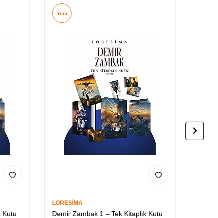
Yeni
LORESİMA
Burcu 
k Kutu
Demir Zambak 1 – Tek Kitaplık Kutu
Arhavi