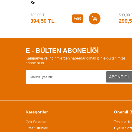
Set
789,00
TL
599,00
%
50
394,50
TL
299,
E - BÜLTEN ABONELİĞİ
Kampanya ve indirimlerden haberdar olmak için e-bültenimize
abone olun.
ABONE OL
Kategoriler
Önemli Bi
Çok Satanlar
Teslimat Ko
Fırsat Ürünleri
Üyelik Söz