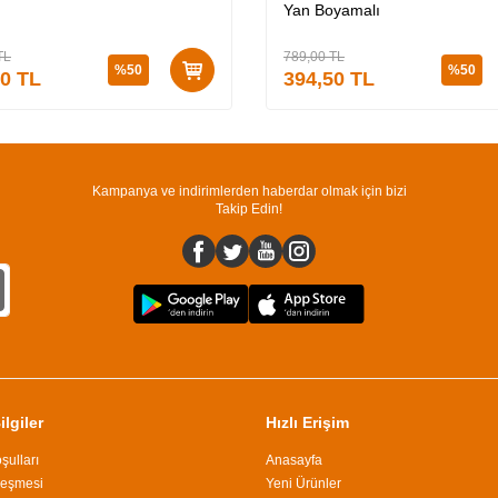
Yan Boyamalı
TL
789,00
TL
%
50
%
50
50
TL
394,50
TL
Kampanya ve indirimlerden haberdar olmak için bizi
Takip Edin!
lgiler
Hızlı Erişim
şulları
Anasayfa
leşmesi
Yeni Ürünler