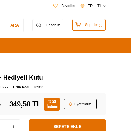
TR − TL
Favoriler
ARA
Sepetim
Hesabım
(
0
)
 Hediyeli Kutu
00722
Ürün Kodu :
T2983
%
50
349,50
TL
L
Fiyat Alarmı
İndirim
SEPETE EKLE