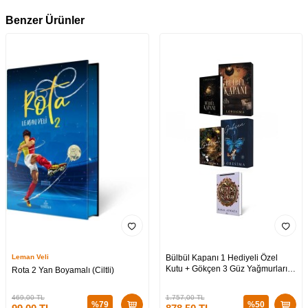
Benzer Ürünler
Leman Veli
Bülbül Kapanı 1 Hediyeli Özel
Kutu + Gökçen 3 Güz Yağmurları
Rota 2 Yan Boyamalı (Ciltli)
Hediyeli Özel Kutu + Medusa’nın
Ölü Kumları 3 (CİLTLİ)
469,00
TL
1.757,00
TL
%
79
%
50