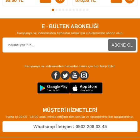
99,00
TL
878,50
TL
E - BÜLTEN ABONELİĞİ
Kampanya ve indirimlerden haberdar olmak için e-bültenimize abone olun.
ABONE OL
Kampanya ve indirimlerden haberdar olmak için bizi Takip Edin!
MÜŞTERİ HİZMETLERİ
Hafta içi 09:00 - 18:00 arası merak ettiğiniz tüm sorular ve siparişleriniz için ulaşabilirsiniz.
Whatsapp İletişim : 0532 208 33 45