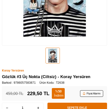
Koray Yersüren
Gözlük #3 Üç Nokta (Ciltsiz) - Koray Yersüren
Barkod :
9786057583871
Ürün Kodu :
T2638
%
50
229,50
TL
459,00
TL
Fiyat Alarmı
İndirim
SEPETE EKLE