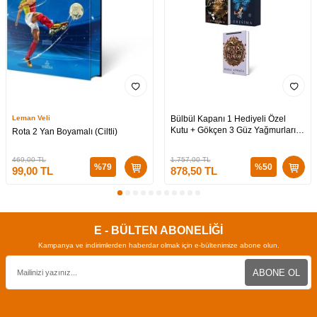
Leman Veli
Bülbül Kapanı 1 Hediyeli Özel
Kutu + Gökçen 3 Güz Yağmurları
Rota 2 Yan Boyamalı (Ciltli)
Hediyeli Özel Kutu + Medusa’nın
Ölü Kumları 3 (CİLTLİ)
469,00
TL
1.757,00
TL
%
79
%
50
99,00
TL
878,50
TL
E - BÜLTEN ABONELİĞİ
Kampanya ve indirimlerden haberdar olmak için e-bültenimize abone olun.
ABONE OL