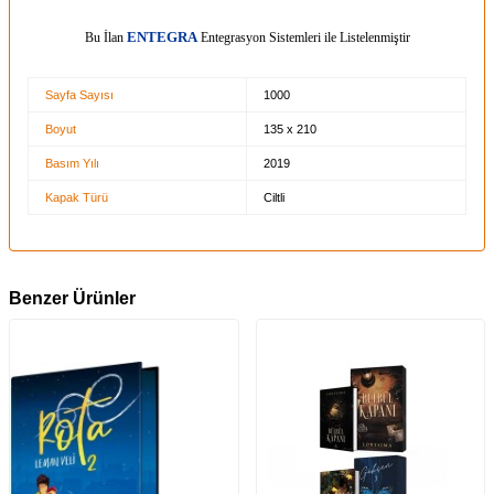
E
Bu İlan
NTEGRA
Entegrasyon Sistemleri ile Listelenmiştir
Sayfa Sayısı
1000
Boyut
135 x 210
Basım Yılı
2019
Kapak Türü
Ciltli
Benzer Ürünler