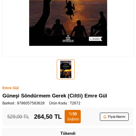
Emre Gül
Güneşi Söndürmem Gerek (Ciltli) Emre Gül
Barkod :
9786057583628
Ürün Kodu :
T2672
%
50
264,50
TL
529,00
TL
Fiyat Alarmı
İndirim
Tükendi