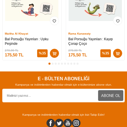
Maitha Al Khayat
Rama Kanawaty
Bal Porsuğu Yayınları : Uyku
Bal Porsuğu Yayınları : Kayıp
Peşinde
Çorap Çoço
270,00
TL
270,00
TL
%
35
%
35
175,50
TL
175,50
TL
E - BÜLTEN ABONELİĞİ
Kampanya ve indirimlerden haberdar olmak için e-bültenimize abone olun.
ABONE OL
Kampanya ve indirimlerden haberdar olmak için bizi Takip Edin!