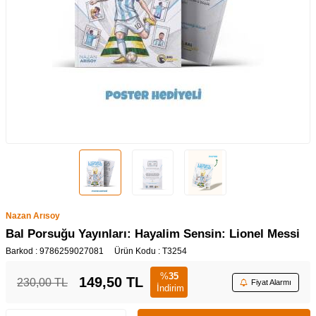
Nazan Arısoy
Bal Porsuğu Yayınları: Hayalim Sensin: Lionel Messi
Barkod :
9786259027081
Ürün Kodu :
T3254
%
35
149,50
TL
230,00
TL
Fiyat Alarmı
İndirim