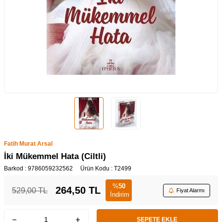
Fatih Murat Arsal
İki Mükemmel Hata (Ciltli)
Barkod :
9786059232562
Ürün Kodu :
T2499
%
50
264,50
TL
529,00
TL
Fiyat Alarmı
İndirim
SEPETE EKLE