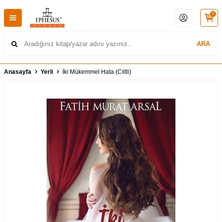
0
ARA
Anasayfa
Yerli
İki Mükemmel Hata (Ciltli)