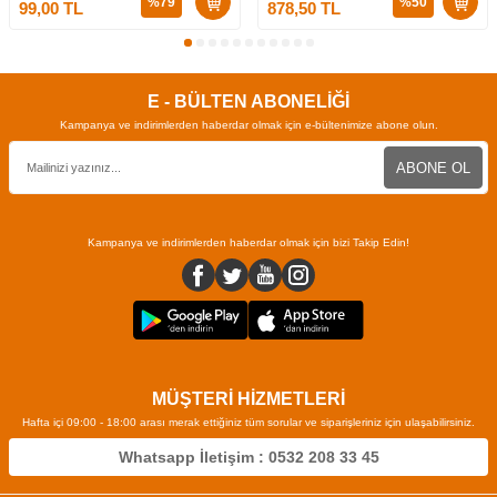
%
79
%
50
99,00
TL
878,50
TL
E - BÜLTEN ABONELİĞİ
Kampanya ve indirimlerden haberdar olmak için e-bültenimize abone olun.
ABONE OL
Kampanya ve indirimlerden haberdar olmak için bizi Takip Edin!
MÜŞTERİ HİZMETLERİ
Hafta içi 09:00 - 18:00 arası merak ettiğiniz tüm sorular ve siparişleriniz için ulaşabilirsiniz.
Whatsapp İletişim : 0532 208 33 45