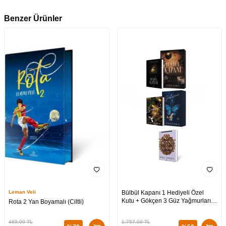
Benzer Ürünler
Leman Veli
Bülbül Kapanı 1 Hediyeli Özel
Kutu + Gökçen 3 Güz Yağmurları
Rota 2 Yan Boyamalı (Ciltli)
Hediyeli Özel Kutu + Medusa’nın
Ölü Kumları 3 (CİLTLİ)
469,00
TL
1.757,00
TL