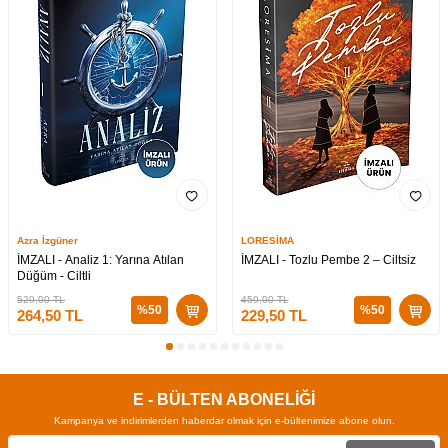
Azra İzgüner
LORESİMA
İMZALI - Analiz 1: Yarına Atılan
İMZALI - Tozlu Pembe 2 – Ciltsiz
Düğüm - Ciltli
529,00
TL
459,00
TL
%
50
%
50
264,50
TL
229,50
TL
E - BÜLTEN ABONELİĞİ
Kampanya ve indirimlerden haberdar olmak için e-bültenimize abone olun.