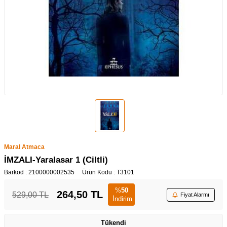
Maral Atmaca
İMZALI-Yaralasar 1 (Ciltli)
Barkod :
2100000002535
Ürün Kodu :
T3101
%
50
264,50
TL
529,00
TL
Fiyat Alarmı
İndirim
Tükendi