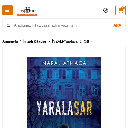
0
ARA
Anasayfa
İmzalı Kitaplar
İMZALI-Yaralasar 1 (Ciltli)