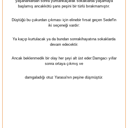
yaşananlardan sonra yurttankaçarak sokaklarda yaşamaya
başlamış ancakkötü şans peşini bir türlü bırakmamıştır.
Düştüğü bu çukurdan çıkması için elinebir fırsat geçen Sedef'in
iki seçeneği vardır:
Ya kaçıp kurtulacak ya da bundan sonrakihayatına sokaklarda
devam edecektir.
Ancak beklenmedik bir olay her şeyi alt üst eder:Damgacı yıllar
sonra ortaya çıkmış ve
damgaladığı otuz Yarasa'nın peşine düşmüştür.