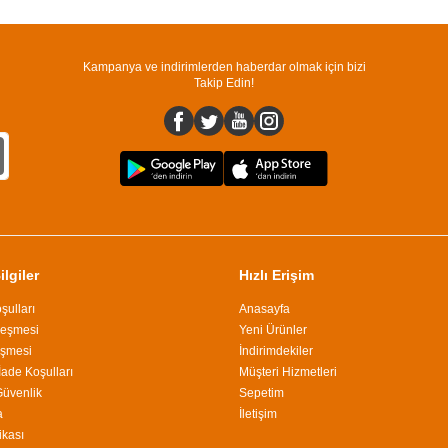
Kampanya ve indirimlerden haberdar olmak için bizi
Takip Edin!
lgiler
Hızlı Erişim
şulları
Anasayfa
leşmesi
Yeni Ürünler
eşmesi
İndirimdekiler
İade Koşulları
Müşteri Hizmetleri
 Güvenlik
Sepetim
a
İletişim
ikası