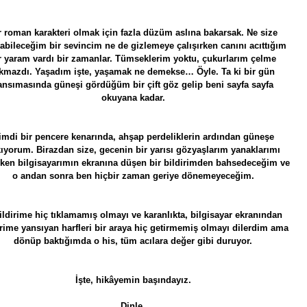
r roman karakteri olmak için fazla düzüm aslına bakarsak. Ne size
tabileceğim bir sevincim ne de gizlemeye çalışırken canını acıttığım
r yaram vardı bir zamanlar. Tümseklerim yoktu, çukurlarım çelme
akmazdı. Yaşadım işte, yaşamak ne demekse… Öyle. Ta ki bir gün
ansımasında güneşi gördüğüm bir çift göz gelip beni sayfa sayfa
okuyana kadar.
imdi bir pencere kenarında, ahşap perdeliklerin ardından güneşe
ıyorum. Birazdan size, gecenin bir yarısı gözyaşlarım yanaklarımı
ırken bilgisayarımın ekranına düşen bir bildirimden bahsedeceğim ve
o andan sonra ben hiçbir zaman geriye dönemeyeceğim.
ildirime hiç tıklamamış olmayı ve karanlıkta, bilgisayar ekranından
erime yansıyan harfleri bir araya hiç getirmemiş olmayı dilerdim ama
dönüp baktığımda o his, tüm acılara değer gibi duruyor.
İşte, hikâyemin başındayız.
Dinle.