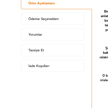
Ürün Açıklaması
Bi
anla
Ödeme Seçenekleri
bi
t
y
Yorumlar
Ş
Tavsiye Et
bak
ıslat
İade Koşulları
O b
irisl