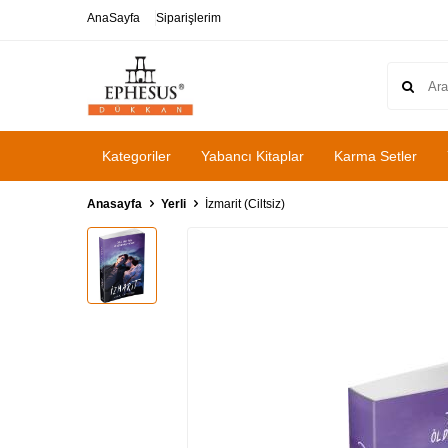
AnaSayfa
Siparişlerim
Kategoriler
Yabancı Kitaplar
Karma Setler
Anasayfa
Yerli
İzmarit (Ciltsiz)