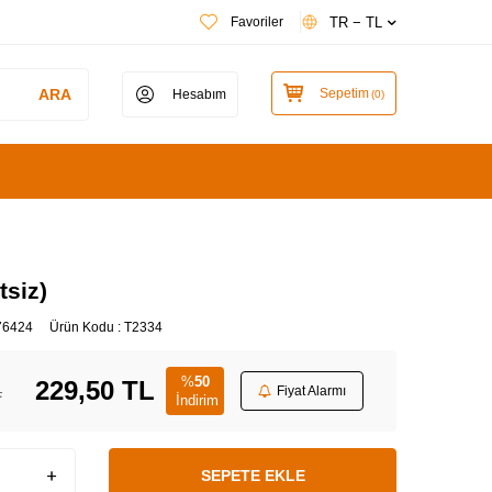
TR − TL
Favoriler
ARA
Sepetim
Hesabım
(
0
)
tsiz)
76424
Ürün Kodu :
T2334
%
50
229,50
TL
L
Fiyat Alarmı
İndirim
SEPETE EKLE