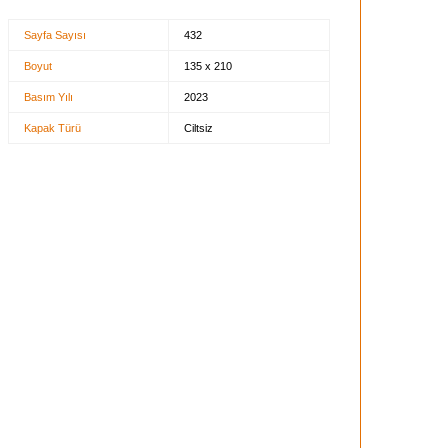
Sayfa Sayısı
432
Boyut
135 x 210
Basım Yılı
2023
Kapak Türü
Ciltsiz