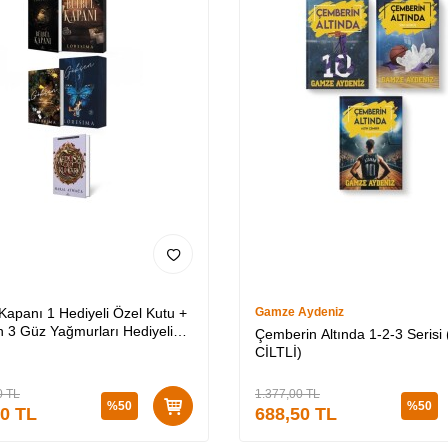
 Kapanı 1 Hediyeli Özel Kutu +
Gamze Aydeniz
 3 Güz Yağmurları Hediyeli
Çemberin Altında 1-2-3 Serisi 
utu + Medusa’nın Ölü Kumları
CİLTLİ)
Lİ)
0
TL
1.377,00
TL
%
50
%
50
50
TL
688,50
TL