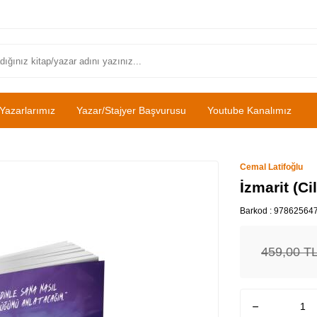
Yazarlarımız
Yazar/Stajyer Başvurusu
Youtube Kanalımız
Cemal Latifoğlu
İzmarit (Cil
Barkod :
97862564
459,00
T