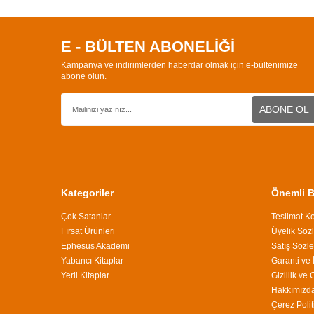
E - BÜLTEN ABONELİĞİ
Kampanya ve indirimlerden haberdar olmak için e-bültenimize
abone olun.
ABONE OL
Kategoriler
Önemli Bi
Çok Satanlar
Teslimat Ko
Fırsat Ürünleri
Üyelik Söz
Ephesus Akademi
Satış Sözl
Yabancı Kitaplar
Garanti ve 
Yerli Kitaplar
Gizlilik ve
Hakkımızd
Çerez Polit