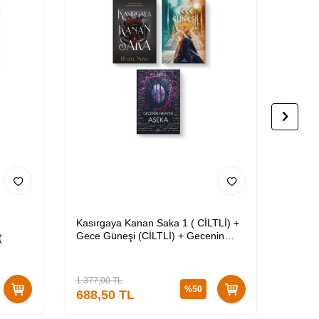
Kasırgaya Kanan Saka 1 ( CİLTLİ) +
Yıldız
Gece Güneşi (CİLTLİ) + Gecenin
Okulu 
(
Hikayesi - Aşeka (CİLTLİ)
Ciltsiz
1.377,00
TL
1.317,
%
50
688,50
TL
658,