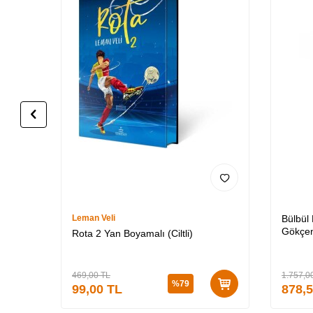
Leman Veli
Bülbül
Gökçen
Rota 2 Yan Boyamalı (Ciltli)
Özel K
3 (CİLT
469,00
TL
1.757,0
%
79
99,00
TL
878,