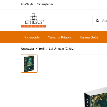
AnaSayfa
Siparişlerim
Kategoriler
Yabancı Kitaplar
Karma Setler
Anasayfa
Yerli
Lal Umutlar (Ciltsiz)