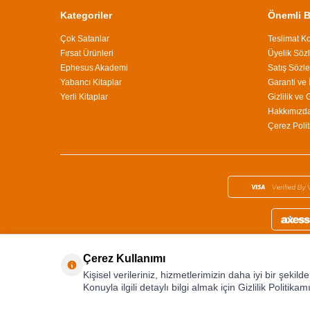
Kategoriler
Önemli Bi
Çok Satanlar
Teslimat Ko
Fırsat Ürünleri
Üyelik Söz
Ephesus Akademi
Satış Sözl
Yabancı Kitaplar
Garanti ve 
Yerli Kitaplar
Gizlilik ve
Hakkımızd
Çerez Polit
Çerez Kullanımı
Kişisel verileriniz, hizmetlerimizin daha iyi bir şekil
Konuyla ilgili detaylı bilgi almak için Gizlilik Politikamı