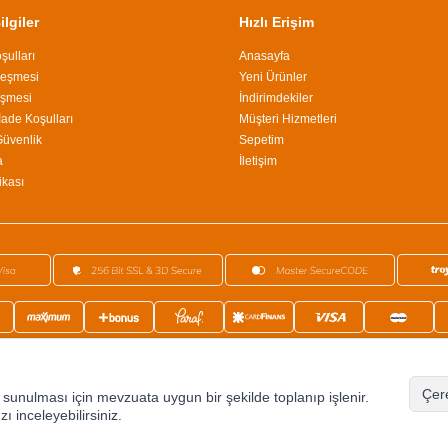
lgiler
Hızlı Erişim
şulları
Anasayfa
leşmesi
Yeni Ürünler
eşmesi
İndirimdekiler
İade Koşulları
Müşteri Hizmetleri
 Güvenlik
Sepetim
a
İletişim
ikası
©2024 Tüm Hakkı Saklıdır.
Ephesus Dükkan
Çere
de sunulması için mevzuata uygun bir şekilde toplanıp işlenir.
zı inceleyebilirsiniz.
T
-Soft
E-Ticaret
Sistemleriyle Hazırlanmıştır.