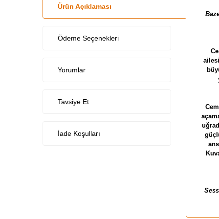
Ürün Açıklaması
Baze
Ödeme Seçenekleri
Ce
aile
Yorumlar
büy
Tavsiye Et
Cemr
açama
uğrad
İade Koşulları
güçl
ans
Kuva
Sess