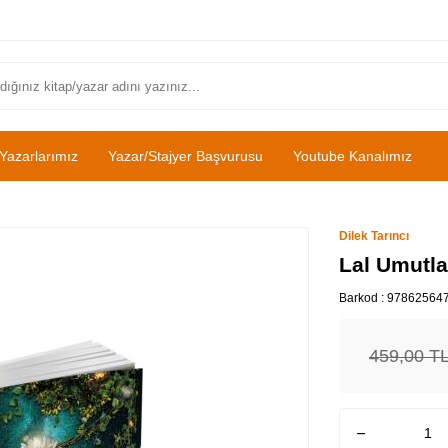
Yazarlarımız
Yazar/Stajyer Başvurusu
Youtube Kanalımız
Dilek Tarıncı
Lal Umutlar
Barkod :
97862564
459,00
T