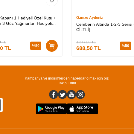
 Kapanı 1 Hediyeli Özel Kutu +
Gamze Aydeniz
 3 Güz Yağmurları Hediyeli
Çemberin Altında 1-2-3 Serisi 
utu + Medusa’nın Ölü Kumları
CİLTLİ)
Lİ)
0
TL
1.377,00
TL
%
50
%
50
50
TL
688,50
TL
Kampanya ve indirimlerden haberdar olmak için bizi
Takip Edin!