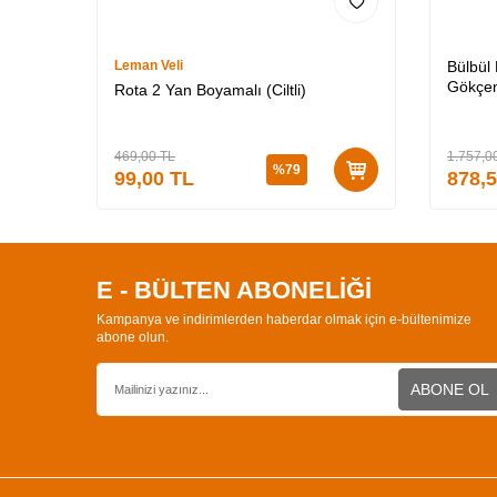
Leman Veli
Bülbül
Gökçen
Rota 2 Yan Boyamalı (Ciltli)
Özel K
3 (CİLT
469,00
TL
1.757,0
%
79
99,00
TL
878,
E - BÜLTEN ABONELİĞİ
Kampanya ve indirimlerden haberdar olmak için e-bültenimize
abone olun.
ABONE OL