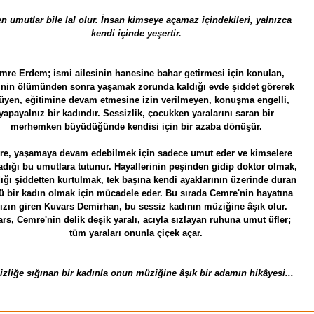
n umutlar bile lal olur.
İnsan kimseye açamaz içindekileri, yalnızca
kendi içinde yeşertir.
mre Erdem; ismi ailesinin hanesine bahar getirmesi için konulan,
sinin ölümünden sonra yaşamak zorunda kaldığı evde şiddet görerek
üyen, eğitimine devam etmesine izin verilmeyen, konuşma engelli,
yapayalnız bir kadındır. Sessizlik, çocukken yaralarını saran bir
merhemken büyüdüğünde kendisi için bir azaba dönüşür.
e, yaşamaya devam edebilmek için sadece umut eder ve kimselere
dığı bu umutlara tutunur. Hayallerinin peşinden gidip doktor olmak,
ığı şiddetten kurtulmak, tek başına kendi ayaklarının üzerinde duran
ü bir kadın olmak için mücadele eder.
Bu sırada Cemre'nin hayatına
ızın giren Kuvars Demirhan, bu sessiz kadının müziğine âşık olur.
rs, Cemre'nin delik deşik yaralı, acıyla sızlayan ruhuna umut üfler;
tüm yaraları onunla çiçek açar.
izliğe sığınan bir kadınla onun müziğine âşık bir adamın hikâyesi...