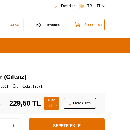
TR − TL
Favoriler
ARA
Sepetim
Hesabım
(
0
)
 (Ciltsiz)
76011
Ürün Kodu :
T2371
%
50
229,50
TL
L
Fiyat Alarmı
İndirim
SEPETE EKLE