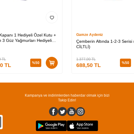
 Kapanı 1 Hediyeli Özel Kutu +
Gamze Aydeniz
 3 Güz Yağmurları Hediyeli
Çemberin Altında 1-2-3 Serisi 
utu + Medusa’nın Ölü Kumları
CİLTLİ)
Lİ)
0
TL
1.377,00
TL
%
50
%
50
50
TL
688,50
TL
Kampanya ve indirimlerden haberdar olmak için bizi
Takip Edin!