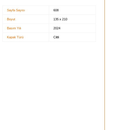
Sayfa Sayısı
608
Boyut
135 x 210
Basım Yılı
2024
Kapak Türü
Ciltli