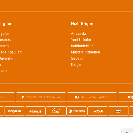
lgiler
Hızlı Erişim
şulları
Anasayfa
leşmesi
Yeni Ürünler
eşmesi
İndirimdekiler
İade Koşulları
Müşteri Hizmetleri
 Güvenlik
Sepetim
a
İletişim
ikası
©2024 Tüm Hakkı Saklıdır.
Ephesus Dükkan