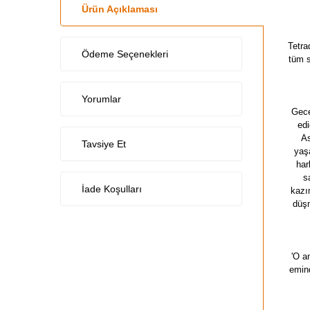
Ürün Açıklaması
Tetra
Ödeme Seçenekleri
tüm s
Yorumlar
Gece
edi
As
Tavsiye Et
yaşa
har
s
İade Koşulları
kazı
düşm
'O a
emin