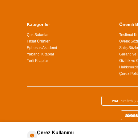
Kategoriler
Önemli Bi
Çok Satanlar
Teslimat Ko
Fırsat Ürünleri
Üyelik Söz
Ephesus Akademi
Satış Sözl
Yabancı Kitaplar
Garanti ve 
Yerli Kitaplar
Gizlilik ve
Hakkımızd
Çerez Polit
Çerez Kullanımı