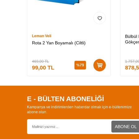
Leman Veli
Bülbül
Gökçen
Rota 2 Yan Boyamalı (Ciltli)
Özel K
3 (CİLT
469,00
TL
1.757,0
%
79
99,00
TL
878,
E - BÜLTEN ABONELİĞİ
Kampanya ve indirimlerden haberdar olmak için e-bültenimize
abone olun.
ABONE OL