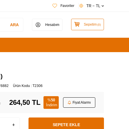
TR − TL
Favoriler
ARA
Sepetim
Hesabım
(
0
)
i)
76882
Ürün Kodu :
T2306
%
50
264,50
TL
L
Fiyat Alarmı
İndirim
SEPETE EKLE