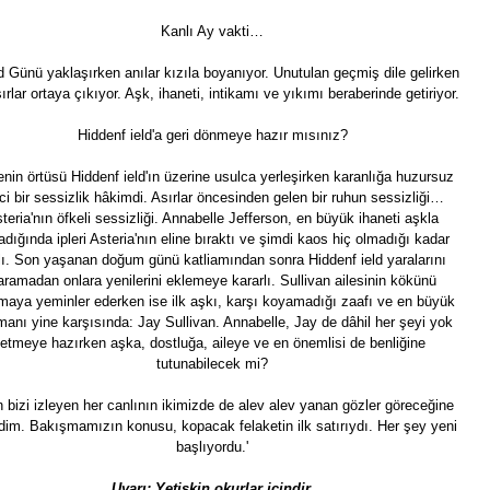
Kanlı Ay vakti…
d Günü yaklaşırken anılar kızıla boyanıyor.
Unutulan geçmiş dile gelirken
ırlar ortaya çıkıyor.
Aşk, ihaneti, intikamı ve yıkımı beraberinde getiriyor.
Hiddenf ield'a geri dönmeye hazır mısınız?
nin örtüsü Hiddenf ield'ın üzerine usulca yerleşirken karanlığa huzursuz
ci bir sessizlik hâkimdi. Asırlar öncesinden gelen bir ruhun sessizliği…
teria'nın öfkeli sessizliği.
Annabelle Jefferson, en büyük ihaneti aşkla
dığında ipleri Asteria'nın eline bıraktı ve şimdi kaos hiç olmadığı kadar
lı. Son yaşanan doğum günü katliamından sonra Hiddenf ield yaralarını
aramadan onlara
yenilerini eklemeye kararlı. Sullivan ailesinin kökünü
maya yeminler ederken ise ilk aşkı,
karşı koyamadığı zaafı ve en büyük
anı yine karşısında: Jay Sullivan. Annabelle, Jay de dâhil her şeyi yok
etmeye hazırken aşka, dostluğa, aileye ve en önemlisi de benliğine
tutunabilecek mi?
n bizi izleyen her canlının ikimizde de
alev alev yanan gözler göreceğine
dim.
Bakışmamızın konusu, kopacak
felaketin ilk satırıydı.
Her şey yeni
başlıyordu.'
Uyarı: Yetişkin okurlar içindir.