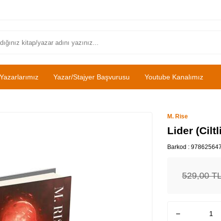
Yazarlarımız
Yazar/Stajyer Başvurusu
Youtube Kanalımız
M. Rise
Lider (Ciltl
Barkod :
97862564
529,00
T