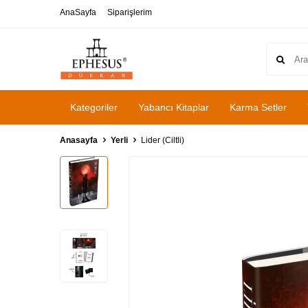
AnaSayfa
Siparişlerim
Kategoriler
Yabancı Kitaplar
Karma Setler
Anasayfa
Yerli
Lider (Ciltli)