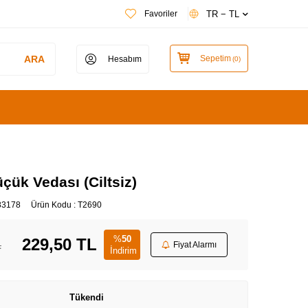
TR − TL
Favoriler
ARA
Sepetim
Hesabım
(
0
)
çük Vedası (Ciltsiz)
83178
Ürün Kodu :
T2690
%
50
229,50
TL
L
Fiyat Alarmı
İndirim
Tükendi