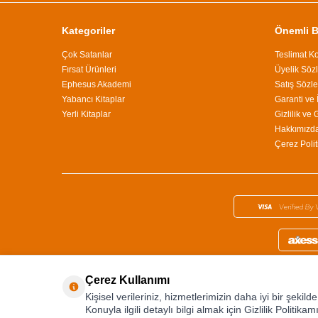
Kategoriler
Önemli Bi
Çok Satanlar
Teslimat Ko
Fırsat Ürünleri
Üyelik Söz
Ephesus Akademi
Satış Sözl
Yabancı Kitaplar
Garanti ve 
Yerli Kitaplar
Gizlilik ve
Hakkımızd
Çerez Polit
Çerez Kullanımı
Kişisel verileriniz, hizmetlerimizin daha iyi bir şekil
Konuyla ilgili detaylı bilgi almak için Gizlilik Politikamı