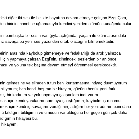
deki diğer iki ses ile birlikte hayatına devam etmeye çalışan Ezgi Çora,
nden birinin ihanetine uğramasıyla kendini yeniden ölümün kucağında bulur.
ini bambaşka bir sesin varlığıyla açtığında, yaşam ile ölüm arasındaki
z savaşa bu yeni ses yüzünden ortak olacağını bilmemektedir.
erinin arasında kaybolup gitmemeye ve fedakarlığı da artık yalnızca
i için yapmaya çalışan Ezgi’nin, zihnindeki seslerden bir an önce
ması ve yoluna tek başına devam etmeyi öğrenmesi gerekecektir.
in gelmesine ve elimden tutup beni kurtarmasına ihtiyaç duymuyorum
biliyorum; ben kendi başıma bir bireyim, gücünü henüz yeni fark
miş bir kadınım ve yok saymaya çalışanlara inat varım.
mak için kendi yaralarımı sarmaya çalıştığımın, kaybolmuş ruhumu
lmek için kendi iç savaşımı verdiğimin, attığım her yeni adımın beni daha
lü kıldığını bildiğimin ve umudun var olduğunu her geçen gün çok daha
ladığımın hikâyesi bu.
 hikayem.