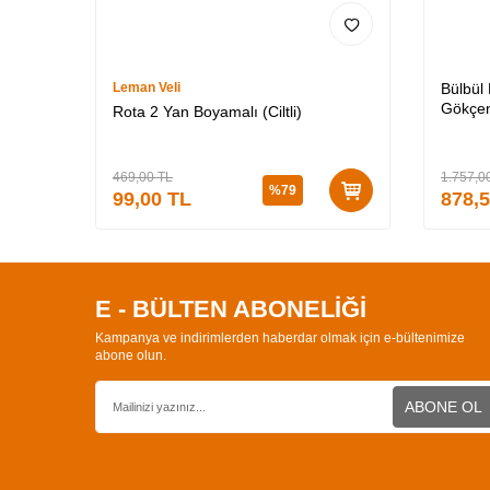
Leman Veli
Bülbül
Gökçen
Rota 2 Yan Boyamalı (Ciltli)
Özel K
3 (CİLT
469,00
TL
1.757,0
%
79
99,00
TL
878,
E - BÜLTEN ABONELİĞİ
Kampanya ve indirimlerden haberdar olmak için e-bültenimize
abone olun.
ABONE OL