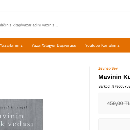
Yazarlarımız
Yazar/Stajyer Başvurusu
Youtube Kanalımız
Zeynep Sey
Mavinin Kü
Barkod :
97860575
459,00
T