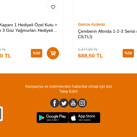
 Kapanı 1 Hediyeli Özel Kutu +
Gamze Aydeniz
 3 Güz Yağmurları Hediyeli
Çemberin Altında 1-2-3 Serisi 
utu + Medusa’nın Ölü Kumları
CİLTLİ)
Lİ)
0
TL
1.377,00
TL
%
50
%
50
50
TL
688,50
TL
Kampanya ve indirimlerden haberdar olmak için bizi
Takip Edin!