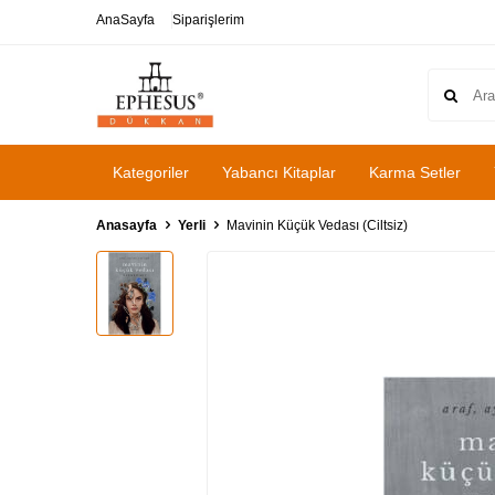
AnaSayfa
Siparişlerim
Kategoriler
Yabancı Kitaplar
Karma Setler
Anasayfa
Yerli
Mavinin Küçük Vedası (Ciltsiz)