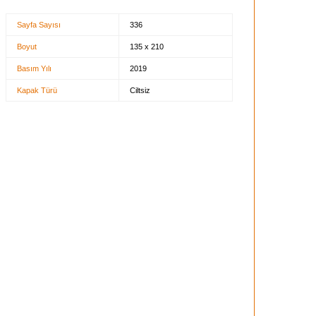
Sayfa Sayısı
336
Boyut
135 x 210
Basım Yılı
2019
Kapak Türü
Ciltsiz