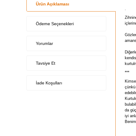
Ürün Açıklaması
.
Zihnin
içleri
Ödeme Seçenekleri
Gözler
amansı
Yorumlar
Diğerl
kendis
Tavsiye Et
kurtul
***
Kimsen
İade Koşulları
çünkü 
edebil
Kurtul
bulabi
da güç
iyi an
Benim