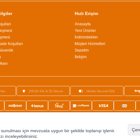
lgiler
Hızlı Erişim
şulları
Anasayfa
leşmesi
Yeni Ürünler
eşmesi
İndirimdekiler
İade Koşulları
Müşteri Hizmetleri
 Güvenlik
Sepetim
a
İletişim
ikası
©2024 Tüm Hakkı Saklıdır.
Ephesus Dükkan
Çere
de sunulması için mevzuata uygun bir şekilde toplanıp işlenir.
zı inceleyebilirsiniz.