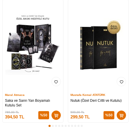
Maral Atmaca
Mustafa Kemal ATATÜRK
Saka ve Sanrı Yan Boyamalı
Nutuk (Özel Deri Ciltli ve Kutulu)
Kutulu Set
789,00
TL
599,00
TL
%
50
%
50
394,50
TL
299,50
TL