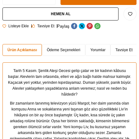
HEMEN AL
Paylaş
Listeye Ekle
Tavsiye Et
Ürün Açıklaması
Ödeme Seçenekleri
Yorumlar
Tavsiye Et
Tarih 5 Kasım. Şenlik Ateşi Gecesi gelip çatar ve bir kadının kâbusu
başlar. Alevlerin tam ortasında, elleri ve ağzı bağlı halde mahsur kalmıştır.
Kaçacak yeri yoktur, yerinden kıpırdayamaz. Duman yükselir, panik büyür.
Alevler yaklaşırken yaşadıklarına anlam veremez; nasıl ve neden bu
hâldedir?
Bir zamanların tanınmış televizyon yüzü Margot, her daim yanında olan
komşusu Anna ve sokaklarına yeni taşınan göz alıcı güzellikteki Liv’in
hikâyesi on bir ay önce başlamıştır. Üç kadın, kısa sürede üç yakın
arkadaş rolüne bürünür. Oysa her birinin sakladığı, kimsenin bilmemesi
gereken ölümcül sırlar vardır. Yeni komşu Liv, bu kusursuz yaşamın
arkasında ters giden korkunç şeyler olduğunu sezer. Zamanla
mükemmellik cilası çatlar. Yalanlar kontrolden çıkar. Gerilim alev alır. Ve