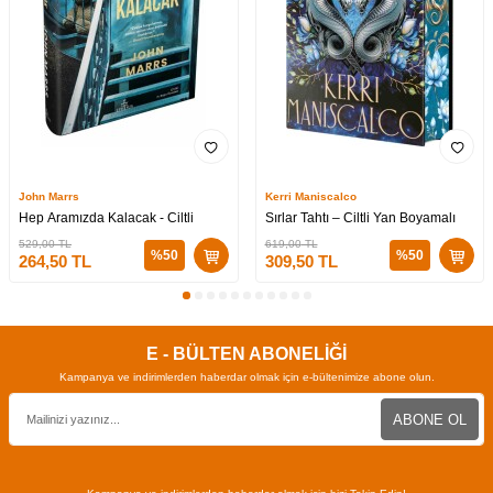
John Marrs
Kerri Maniscalco
Hep Aramızda Kalacak - Ciltli
Sırlar Tahtı – Ciltli Yan Boyamalı
529,00
TL
619,00
TL
%
50
%
50
264,50
TL
309,50
TL
E - BÜLTEN ABONELİĞİ
Kampanya ve indirimlerden haberdar olmak için e-bültenimize abone olun.
ABONE OL