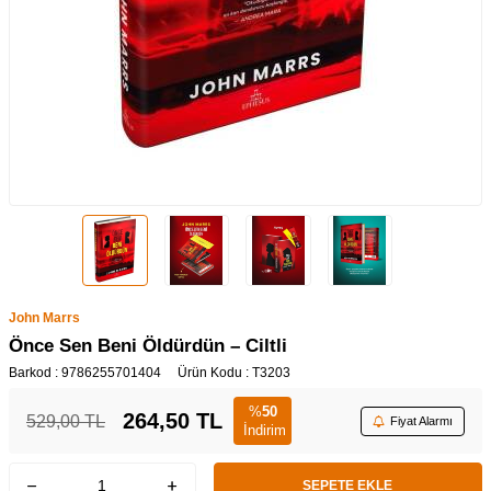
John Marrs
Önce Sen Beni Öldürdün – Ciltli
Barkod :
9786255701404
Ürün Kodu :
T3203
%
50
264,50
TL
529,00
TL
Fiyat Alarmı
İndirim
SEPETE EKLE