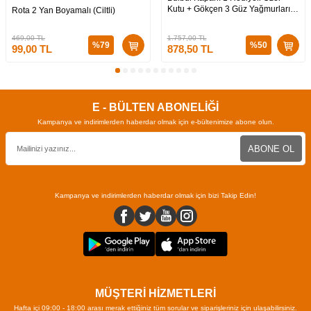
Kutu + Gökçen 3 Güz Yağmurları
Rota 2 Yan Boyamalı (Ciltli)
Hediyeli Özel Kutu + Medusa’nın
Ölü Kumları 3 (CİLTLİ)
469,00
TL
1.757,00
TL
%
79
%
50
99,00
TL
878,50
TL
E - BÜLTEN ABONELİĞİ
Kampanya ve indirimlerden haberdar olmak için e-bültenimize abone olun.
ABONE OL
Kampanya ve indirimlerden haberdar olmak için bizi Takip Edin!
MÜŞTERİ HİZMETLERİ
Hafta içi 09:00 - 18:00 arası merak ettiğiniz tüm sorular ve siparişleriniz için ulaşabilirsiniz.