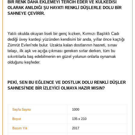
BİR RENK DAHA EKLEMEYİ TERCİH EDER VE KÜLKEDİSİ
OLARAK ANILDIĞI ŞU HAYATI RENKLİ DÜŞLERLE DOLU BİR
SAHNEYE ÇEVİRİR.
Yatılı okulda okuyan liseli bir genç kızken, Kırmızı Başlıklı Cadı
dediği üvey kardeşi yüzünden kendisini bir anda, yıllar önce kaçtığı
Zümrüt Evleri'nde bulur. Uzakta kalan dostlarının hasreti, sınav
telaşı, ilk aşk ve açığa çıkması gereken sırlar derken, tüm bu
sıkıntılarla baş edebilmenin en güzel yolunun onlarla oynamak
olduğunu keşfeder.
PEKİ, SEN BU EĞLENCE VE DOSTLUK DOLU RENKLİ DÜŞLER
SAHNESİ'NDE BİR İZLEYİCİ OLMAYA HAZIR MISIN?
Sayfa Sayısı
1000
Boyut
135 x 210
Basım Yılı
2017