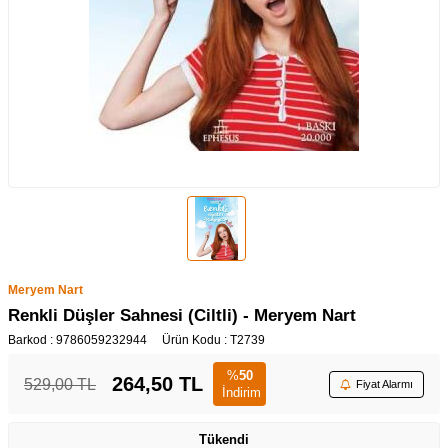
Meryem Nart
Renkli Düşler Sahnesi (Ciltli) - Meryem Nart
Barkod :
9786059232944
Ürün Kodu :
T2739
%
50
264,50
TL
529,00
TL
Fiyat Alarmı
İndirim
Tükendi