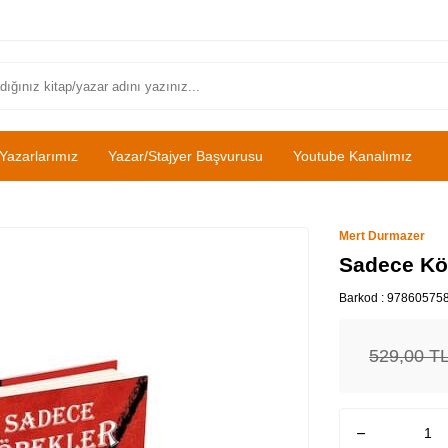
Yazarlarımız
Yazar/Stajyer Başvurusu
Youtube Kanalımız
Mert Durmazer
Sadece Köp
Barkod :
97860575
529,00
T