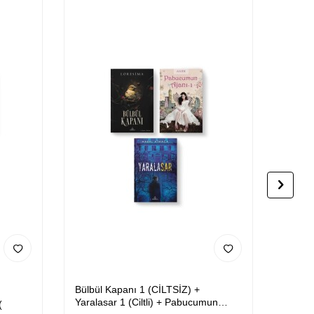
Bülbül Kapanı 1 (CİLTSİZ) +
Kasırg
Yaralasar 1 (Ciltli) + Pabucumun
Gece 
(