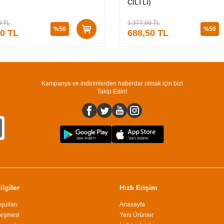
utu + Medusa’nın Ölü Kumları
CİLTLİ)
Lİ)
0
TL
1.377,00
TL
%
50
%
50
50
TL
688,50
TL
Kampanya ve indirimlerden haberdar olmak için bizi
Takip Edin!
lgiler
Hızlı Erişim
şulları
Anasayfa
leşmesi
Yeni Ürünler