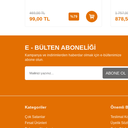
Özel K
3 (CİLT
469,00
TL
1.757,0
%
79
99,00
TL
878,
E - BÜLTEN ABONELİĞİ
Kampanya ve indirimlerden haberdar olmak için e-bültenimize
abone olun.
ABONE OL
Kategoriler
Önemli Bi
Çok Satanlar
Teslimat Ko
Fırsat Ürünleri
Üyelik Söz