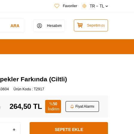
TR − TL
Favoriler
ARA
Sepetim
Hesabım
(
0
)
ekler Farkında (Ciltli)
83604
Ürün Kodu :
T2917
%
50
264,50
TL
L
Fiyat Alarmı
İndirim
SEPETE EKLE