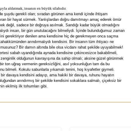
ıyla aldatmak, insanın en büyük silahıdır.
de şuydu gerekli olan; sıradan görünen ama kendi içinde ihtişam
ıran bir hayat sürmek. Yanlışlardan doğru damıtmayı amaç ederek ömür
ek değil, sadece bir doğruya asılmak. Sandığı kadar büyük olmadığını
lıydı insan, bir gün unutulacağını bilmeliydi. İçinde bulunduğumuz zaman
ini gerektiriyor denilen ama kendisine hiç de gerekmeyen onca saçma
tahakkümünden arındırmalıydı kendisini. Bir insanın tüm ihtiyacı ne
r musunuz? Bir damın altında bile olsa vicdanı rahat şekilde uyuyabilmek!
ertesi sabah uyandığında aynada kendisine çekincesizce bakabilmeli,
zenginlik olduğunun kavrayışına da sahip olmalı; aksine güzel görünmek
bir ton uğraş vermenin gereksizliğini, asıl yoksunluğun tam da bu
nu bilmeli. Kokulu sabunlarla yıkamalı tenini, hoş kıyafetler giymeli.
 bir davaya kendisini adayıp, ama hakiki bir davaya, ruhunu hayatın
luğundan arındırmış bir şekilde kendisini sokaklara salmalı, çiçeksiz bir
in ekilmiş ilk tohumları gibi.