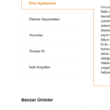
Ürün Açıklaması
Gözyaş
Belki 
barınd
Ödeme Seçenekleri
çürütm
anlama
böyles
Yorumlar
şeyin 
biliyo
Evet, 
bunun 
Tavsiye Et
adına 
olduğu
Hakiki
İade Koşulları
yorgun
bahçen
Benzer Ürünler