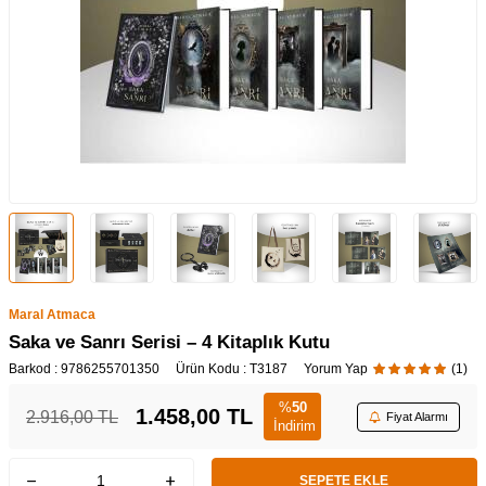
Maral Atmaca
Saka ve Sanrı Serisi – 4 Kitaplık Kutu
Barkod :
9786255701350
Ürün Kodu :
T3187
Yorum Yap
(1)
%
50
1.458,00
TL
2.916,00
TL
Fiyat Alarmı
İndirim
SEPETE EKLE