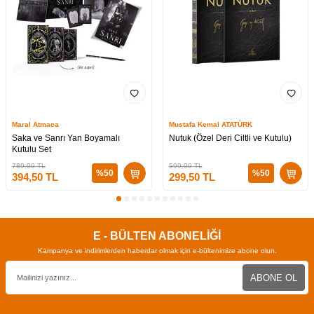
Maral Atmaca
Mustafa Kemal ATATÜRK
Saka ve Sanrı Yan Boyamalı
Nutuk (Özel Deri Ciltli ve Kutulu)
Kutulu Set
789,00
TL
599,00
TL
%
50
%
50
394,50
TL
299,50
TL
E - BÜLTEN ABONELİĞİ
Kampanya ve indirimlerden haberdar olmak için e-bültenimize abone olun.
ABONE OL