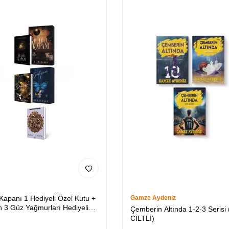
 Kapanı 1 Hediyeli Özel Kutu +
Gamze Aydeniz
 3 Güz Yağmurları Hediyeli
Çemberin Altında 1-2-3 Serisi 
utu + Medusa’nın Ölü Kumları
CİLTLİ)
Lİ)