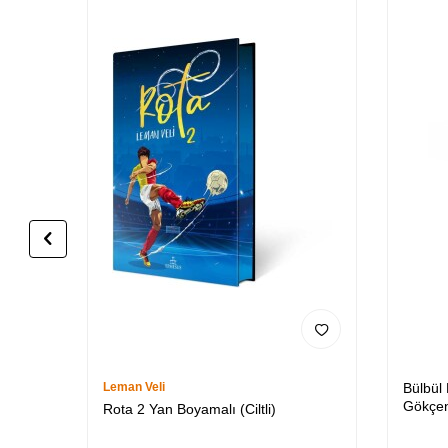
Leman Veli
Bülbül
Gökçen
Rota 2 Yan Boyamalı (Ciltli)
Özel K
3 (CİLT