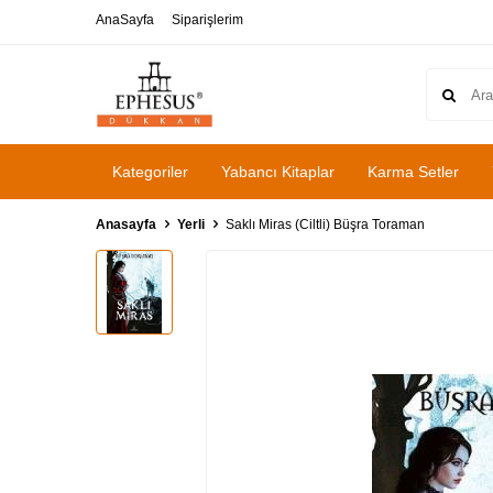
AnaSayfa
Siparişlerim
Kategoriler
Yabancı Kitaplar
Karma Setler
Anasayfa
Yerli
Saklı Miras (Ciltli) Büşra Toraman