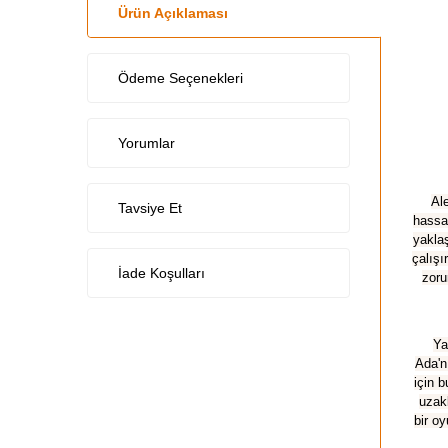
Ürün Açıklaması
Ödeme Seçenekleri
Yorumlar
Al
Tavsiye Et
hassa
yaklaş
çalışı
İade Koşulları
zoru
Ya
Ada'n
için 
uzakl
bir o