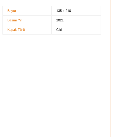
Boyut
135 x 210
Basım Yılı
2021
Kapak Türü
Ciltli