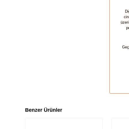
Di
cin
üzer
p
Geçm
Benzer Ürünler