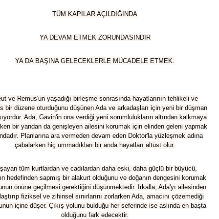
TÜM KAPILAR AÇILDIĞINDA
YA DEVAM ETMEK ZORUNDASINDIR
YA DA BAŞINA GELECEKLERLE MÜCADELE ETMEK.
eut ve Remus'un yaşadığı birleşme sonrasında hayatlarının tehlikeli ve
s bir düzene oturduğunu düşünen Ada ve arkadaşları için yeni bir düşman
ıyordur. Ada, Gavin'in ona verdiği yeni sorumlulukların altından kalkmaya
rken bir yandan da genişleyen ailesini korumak için elinden geleni yapmak
ndadır. Planlarına ara vermeden devam eden Doktor'la yüzleşmek adına
çabalarken hiç ummadıkları bir anda hayatları altüst olur.
şayan tüm kurtlardan ve cadılardan daha eski, daha güçlü bir büyücü,
ın hedefinden sapmış bir alakurt olduğunu ve doğanın dengesini korumak
bunun önüne geçilmesi gerektiğini düşünmektedir. Irkalla, Ada'yı ailesinden
aştırıp fiziksel ve zihinsel sınırlarını zorlarken Ada, amacını çözemediği
yunun içine düşer. Çıkış yolunu bulduğu her seferinde ise aslında en başta
olduğunu fark edecektir.