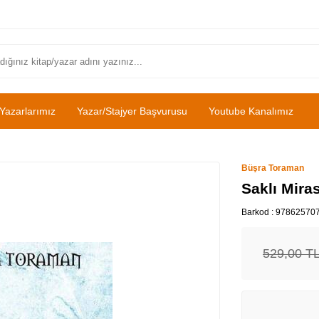
Yazarlarımız
Yazar/Stajyer Başvurusu
Youtube Kanalımız
Büşra Toraman
Saklı Mira
Barkod :
97862570
529,00
T