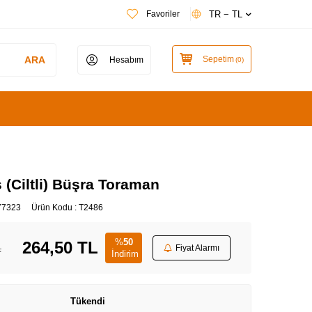
TR − TL
Favoriler
ARA
Sepetim
Hesabım
(
0
)
s (Ciltli) Büşra Toraman
77323
Ürün Kodu :
T2486
%
50
264,50
TL
L
Fiyat Alarmı
İndirim
Tükendi