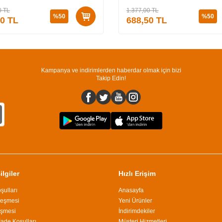
0
TL
1.377,00
TL
%
50
%
50
50
TL
688,50
TL
Kampanya ve indirimlerden haberdar olmak için bizi
Takip Edin!
lgiler
Hızlı Erişim
şulları
Anasayfa
leşmesi
Yeni Ürünler
eşmesi
İndirimdekiler
İade Koşulları
Müşteri Hizmetleri