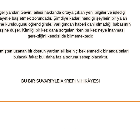
ğer yandan Gavin, ailesi hakkında ortaya çıkan yeni bilgiler ve işlediği
ayetle baş etmek zorundadır. Şimdiye kadar inandığı şeylerin bir yalan
ine kurulduğunu öğrendiğinde, varlığından haberi dahi olmadığı babasının
eşine düşer. Kimliği bir kez daha sorgulanırken bu kez neye inanması
gerektiğini kendisi de bilmemektedir.
işten uzanan bir dostun yardım eli ise hiç beklenmedik bir anda onları
bulacak fakat bu, daha fazla soruna sebep olacaktır.
BU BİR SÜVARİ'YLE AKREP'İN HİKÂYESİ