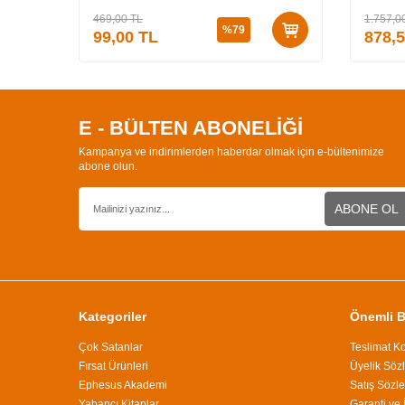
469,00
TL
1.757,0
%
79
99,00
TL
878,
E - BÜLTEN ABONELİĞİ
Kampanya ve indirimlerden haberdar olmak için e-bültenimize
abone olun.
ABONE OL
Kategoriler
Önemli Bi
Çok Satanlar
Teslimat Ko
Fırsat Ürünleri
Üyelik Söz
Ephesus Akademi
Satış Sözl
Yabancı Kitaplar
Garanti ve 