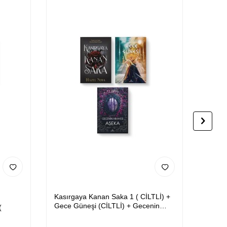
Kasırgaya Kanan Saka 1 ( CİLTLİ) +
Yıldız
Gece Güneşi (CİLTLİ) + Gecenin
Okulu 
(
Hikayesi - Aşeka (CİLTLİ)
Ciltsiz