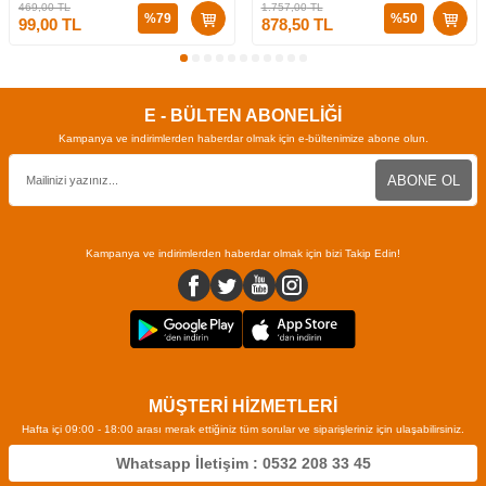
469,00
TL
1.757,00
TL
%
79
%
50
99,00
TL
878,50
TL
E - BÜLTEN ABONELİĞİ
Kampanya ve indirimlerden haberdar olmak için e-bültenimize abone olun.
ABONE OL
Kampanya ve indirimlerden haberdar olmak için bizi Takip Edin!
MÜŞTERİ HİZMETLERİ
Hafta içi 09:00 - 18:00 arası merak ettiğiniz tüm sorular ve siparişleriniz için ulaşabilirsiniz.
Whatsapp İletişim : 0532 208 33 45