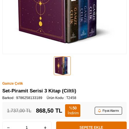
Gamze Çelik
Set-Piramit Serisi 3 Kitap (Ciltli)
Barkod :
9786258133189
Ürün Kodu :
T2458
%
50
868,50
TL
1.737,00
TL
Fiyat Alarmı
İndirim
SEPETE EKLE