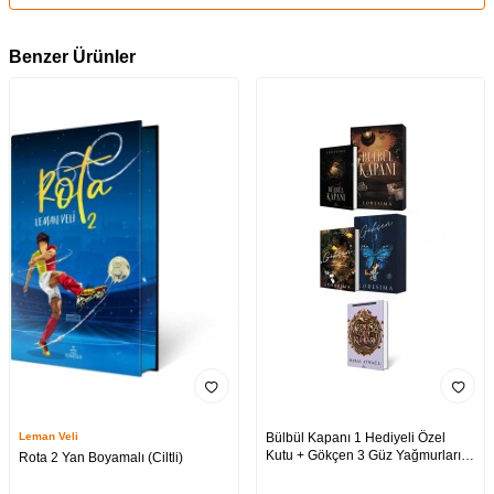
Benzer Ürünler
Leman Veli
Bülbül Kapanı 1 Hediyeli Özel
Kutu + Gökçen 3 Güz Yağmurları
Rota 2 Yan Boyamalı (Ciltli)
Hediyeli Özel Kutu + Medusa’nın
Ölü Kumları 3 (CİLTLİ)