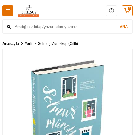
0
ARA
Anasayfa
Yerli
Solmuş Mürekkep (Ciltli)