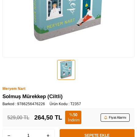
Meryem Nart
Solmuş Mürekkep (Ciltli)
Barkod :
9786256476226
Ürün Kodu :
T2357
%
50
264,50
TL
529,00
TL
Fiyat Alarmı
İndirim
SEPETE EKLE