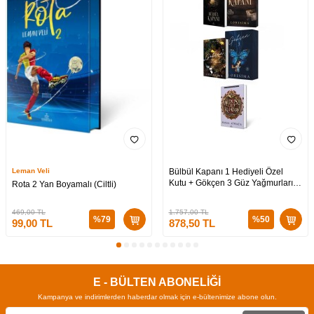
Leman Veli
Bülbül Kapanı 1 Hediyeli Özel
Kutu + Gökçen 3 Güz Yağmurları
Rota 2 Yan Boyamalı (Ciltli)
Hediyeli Özel Kutu + Medusa’nın
Ölü Kumları 3 (CİLTLİ)
469,00
TL
1.757,00
TL
%
79
%
50
99,00
TL
878,50
TL
E - BÜLTEN ABONELİĞİ
Kampanya ve indirimlerden haberdar olmak için e-bültenimize abone olun.