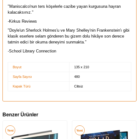
"Maniscalco'nun ters köşelerle cazibe yayan kurgusuna hayran
kalacaksınız."
-Kirkus Reviews
"Doyle'un Sherlock Holmes'u ve Mary Shelley'nin Frankenstein'ı gibi
klasik eserlere selam gönderen bu gizem dolu hikâye son derece
tatmin edici bir okuma deneyimi sunmakta."
-School Library Connection
Boyut
135 x 210
Sayfa Sayısı
480
Kapak Türü
Ciltsiz
Benzer Ürünler
Yeni
Yeni