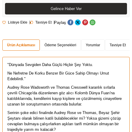
Gelince Haber Ver
Paylaş
Listeye Ekle
Tavsiye Et
Ürün Açıklaması
Ödeme Seçenekleri
Yorumlar
Tavsiye Et
"Dünyada Sevgiden Daha Güçlü Hiçbir Şey Yoktu.
Ne Nefretne De Korku Benzer Bir Güce Sahip Olmayı Umut
Edebilirdi."
Audrey Rose Wadsworth ve Thomas Cresswell karanlık sırlarla
çevrili Chicago'da düzenlenen göz alıcı Kolomb Dünya Fuarı'na
katıldıklarında, kendilerini kayıp kişilere ve çözülmemiş cinayetlere
uzanan bir soruşturmanın ortasında bulurlar.
Serinin şoke edici finalinde Audrey Rose ve Thomas, Beyaz Şehir
Şeytanı olarak bilinen katili bulabilecekler mi? Yoksa gizemi çözüp
cevapları bulmaya çalışırlarken aşkları tarifi mümkün olmayan bir
trajediyle yarım mı kalacak?