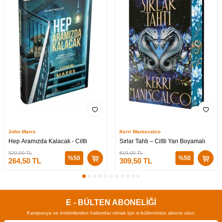
John Marrs
Kerri Maniscalco
Hep Aramızda Kalacak - Ciltli
Sırlar Tahtı – Ciltli Yan Boyamalı
529,00
TL
619,00
TL
%
50
%
50
264,50
TL
309,50
TL
E - BÜLTEN ABONELİĞİ
Kampanya ve indirimlerden haberdar olmak için e-bültenimize abone olun.