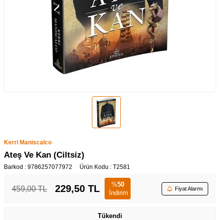
Kerri Maniscalco
Ateş Ve Kan (Ciltsiz)
Barkod :
9786257077972
Ürün Kodu :
T2581
%
50
229,50
TL
459,00
TL
Fiyat Alarmı
İndirim
Tükendi