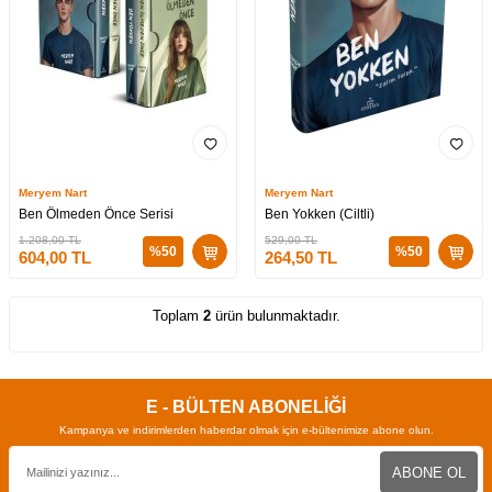
Meryem Nart
Meryem Nart
Ben Ölmeden Önce Serisi
Ben Yokken (Ciltli)
1.208,00
TL
529,00
TL
%
50
%
50
604,00
TL
264,50
TL
Toplam
2
ürün bulunmaktadır.
E - BÜLTEN ABONELİĞİ
Kampanya ve indirimlerden haberdar olmak için e-bültenimize abone olun.
ABONE OL