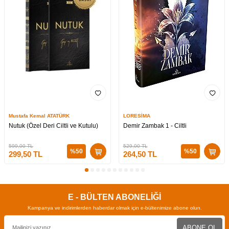
Mustafa Kemal ATATÜRK
LORESİMA
Nutuk (Özel Deri Ciltli ve Kutulu)
Demir Zambak 1 - Ciltli
599,00
TL
529,00
TL
%
50
%
50
299,50
TL
264,50
TL
E - BÜLTEN ABONELİĞİ
Kampanya ve indirimlerden haberdar olmak için e-bültenimize abone olun.
ABONE OL