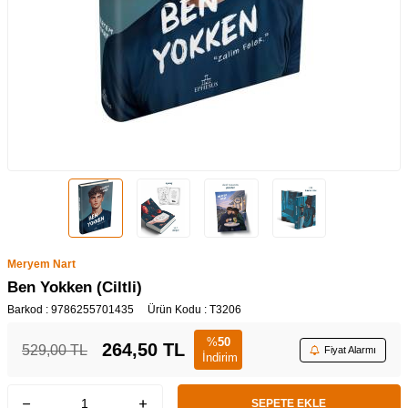
Meryem Nart
Ben Yokken (Ciltli)
Barkod :
9786255701435
Ürün Kodu :
T3206
%
50
264,50
TL
529,00
TL
Fiyat Alarmı
İndirim
SEPETE EKLE