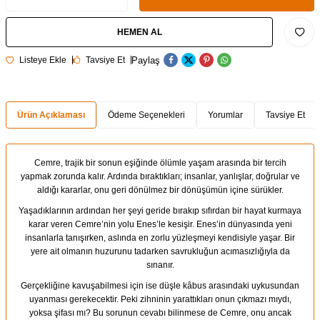
HEMEN AL
Paylaş
Listeye Ekle
Tavsiye Et
Ürün Açıklaması
Ödeme Seçenekleri
Yorumlar
Tavsiye Et
Cemre, trajik bir sonun eşiğinde ölümle yaşam arasında bir tercih
yapmak zorunda kalır. Ardında bıraktıkları; insanlar, yanlışlar, doğrular ve
aldığı kararlar, onu geri dönülmez bir dönüşümün içine sürükler.
Yaşadıklarının ardından her şeyi geride bırakıp sıfırdan bir hayat kurmaya
karar veren Cemre’nin yolu Enes’le kesişir. Enes’in dünyasında yeni
insanlarla tanışırken, aslında en zorlu yüzleşmeyi kendisiyle yaşar. Bir
yere ait olmanın huzurunu tadarken savrukluğun acımasızlığıyla da
sınanır.
Gerçekliğine kavuşabilmesi için ise düşle kâbus arasındaki uykusundan
uyanması gerekecektir. Peki zihninin yarattıkları onun çıkmazı mıydı,
yoksa şifası mı? Bu sorunun cevabı bilinmese de Cemre, onu ancak