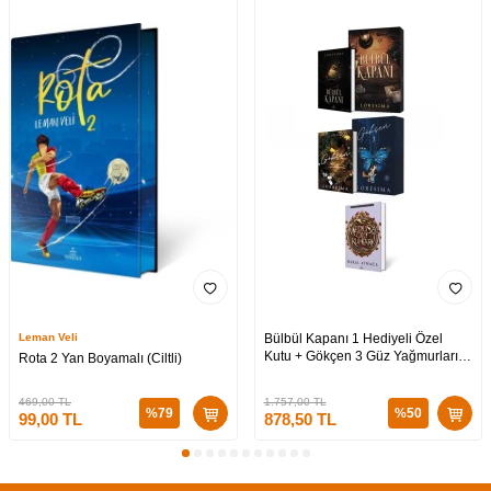
Leman Veli
Bülbül Kapanı 1 Hediyeli Özel
Kutu + Gökçen 3 Güz Yağmurları
Rota 2 Yan Boyamalı (Ciltli)
Hediyeli Özel Kutu + Medusa’nın
Ölü Kumları 3 (CİLTLİ)
469,00
TL
1.757,00
TL
%
79
%
50
99,00
TL
878,50
TL