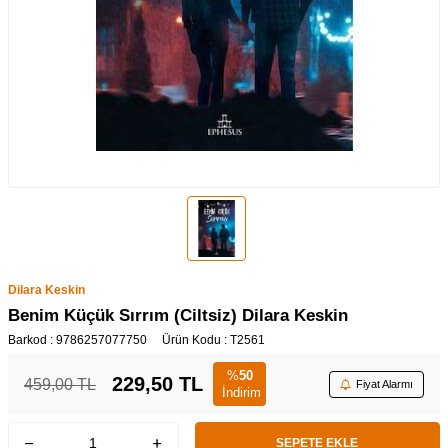
Dilara Keskin
Benim Küçük Sırrım (Ciltsiz) Dilara Keskin
Barkod :
9786257077750
Ürün Kodu :
T2561
%
50
229,50
TL
459,00
TL
Fiyat Alarmı
İndirim
SEPETE EKLE