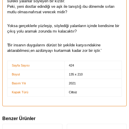
sürekli yalanlar söyleyen bir kızdır.
Peki, yeni dostlar edindiği ve aşk ile tanıştığ ıbu dönemde sırları
mutlu olmasınafırsat verecek midir?
Yoksa gerçeklerle yüzleşip, söylediği yalanların içinde kendisine bir
çıkış yolu aramak zorunda mı kalacaktır?
'Bir insanın duygularını dürüst bir şekilde karşısındakine
aktarabilmesi,en azdünyayı kurtarmak kadar zor bir iştir.'
Sayfa Sayısı
424
Boyut
135 x 210
Basım Yılı
2021
Kapak Türü
Ciltsiz
Benzer Ürünler