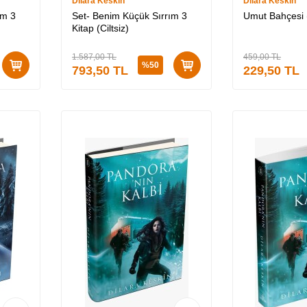
Dilara Keskin
Dilara Keskin
ım 3
Set- Benim Küçük Sırrım 3
Umut Bahçesi (
Kitap (Ciltsiz)
1.587,00
TL
459,00
TL
%
50
793,50
TL
229,50
TL