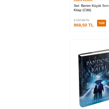
Dilara Keskin
Set- Benim Küçük Sırr
Kitap (Ciltli)
1.737,00
TL
%
50
868,50
TL