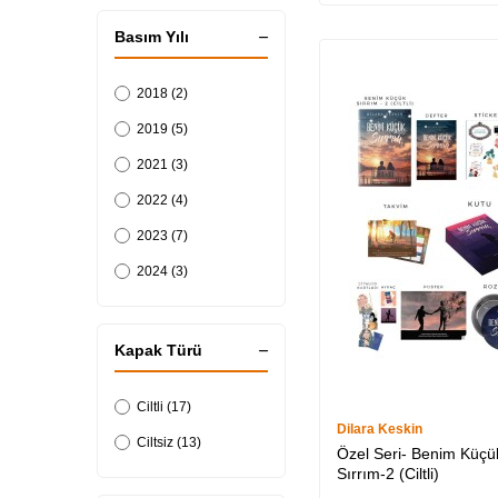
432 (4)
Basım Yılı
448 (2)
496 (1)
2018 (2)
2019 (5)
2021 (3)
2022 (4)
2023 (7)
2024 (3)
Kapak Türü
Ciltli (17)
Dilara Keskin
Ciltsiz (13)
Özel Seri- Benim Küçü
Sırrım-2 (Ciltli)