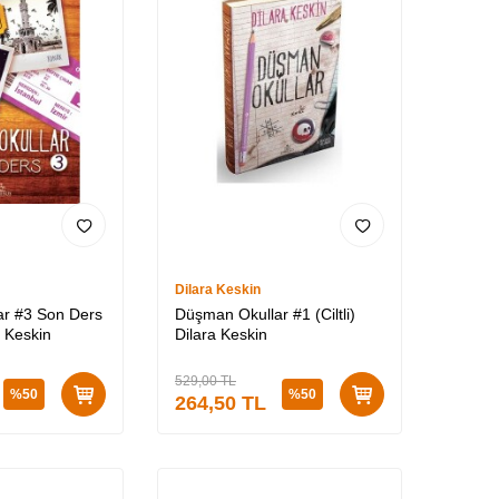
Dilara Keskin
r #3 Son Ders
Düşman Okullar #1 (Ciltli)
a Keskin
Dilara Keskin
529,00
TL
%
50
%
50
264,50
TL