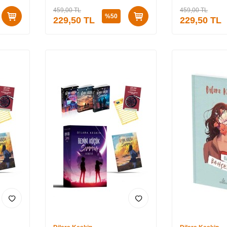
459,00
TL
459,00
TL
%
50
229,50
TL
229,50
TL