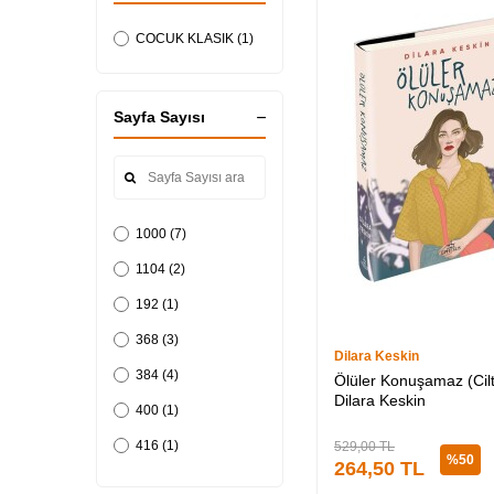
COCUK KLASIK (1)
Sayfa Sayısı
1000 (7)
1104 (2)
192 (1)
368 (3)
Dilara Keskin
384 (4)
Ölüler Konuşamaz (Ciltl
Dilara Keskin
400 (1)
416 (1)
529,00
TL
%
50
264,50
TL
424 (1)