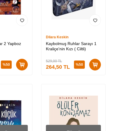
Dilara Keskin
ar 2 Yapboz
Kaybolmuş Ruhlar Sarayı 1
Kraliçe'nin Kızı ( Ciltli)
529,00
TL
%
50
%
50
264,50
TL