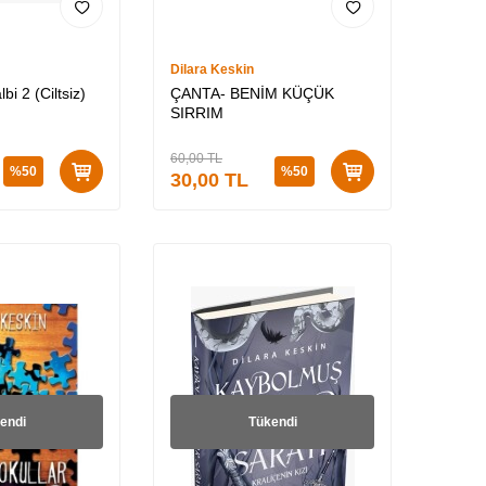
Dilara Keskin
i 2 (Ciltsiz)
ÇANTA- BENİM KÜÇÜK
SIRRIM
60,00
TL
%
50
%
50
30,00
TL
endi
Tükendi