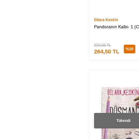
Dilara Keskin
Pandoranın Kalbi- 1 (Cil
529,00
TL
%
50
264,50
TL
Tükendi