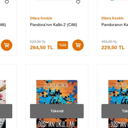
Dilara Keskin
Dilara Keskin
tli)
Pandora'nın Kalbi-2 (Ciltli)
Pandoranın Kalb
529,00
TL
459,00
TL
%
50
264,50
TL
229,50
TL
Tükendi
Tük