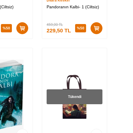
Dilara Keskin
Ciltsiz)
Pandoranın Kalbi- 1 (Ciltsiz)
459,00
TL
%
50
%
50
229,50
TL
Tükendi