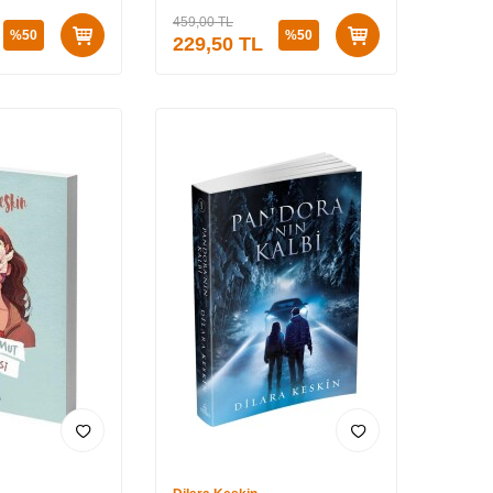
459,00
TL
%
50
%
50
229,50
TL