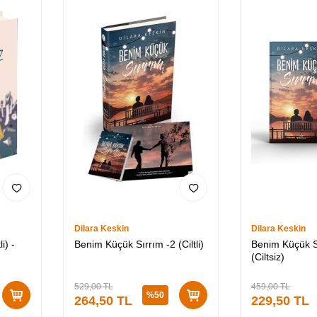
Dilara Keskin
Dilara Keskin
i) -
Benim Küçük Sırrım -2 (Ciltli)
Benim Küçük S
(Ciltsiz)
529,00
TL
459,00
TL
%
50
264,50
TL
229,50
TL