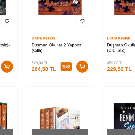
Dilara Keskin
Dilara Keskin
tsiz)-
Düşman Okullar 2 Yapboz
Düşman Okull
(Ciltli)
(CİLTSİZ)
529,00
TL
459,00
TL
%
50
264,50
TL
229,50
TL