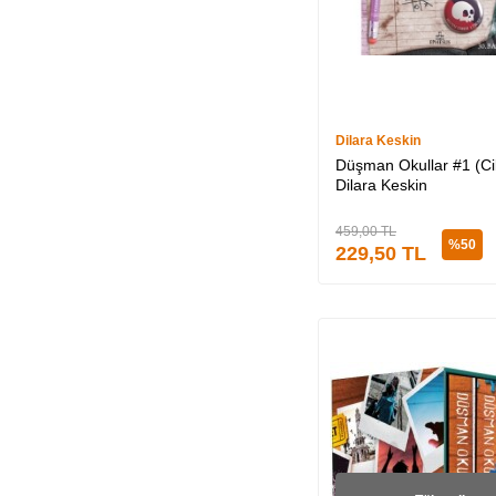
Dilara Keskin
Düşman Okullar #1 (Cil
Dilara Keskin
459,00
TL
%
50
229,50
TL