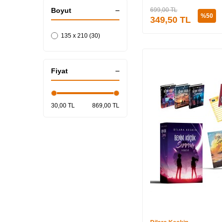
Boyut
699,00
TL
%
50
349,50
TL
135 x 210 (30)
Fiyat
30,00 TL
869,00 TL