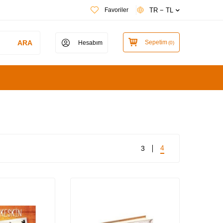
TR − TL
Favoriler
ARA
Sepetim
Hesabım
(
0
)
4
3