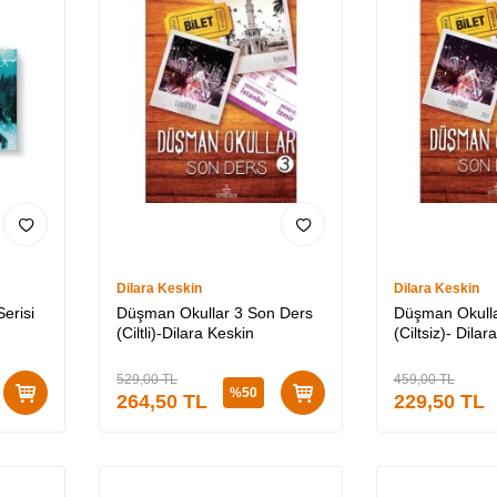
Dilara Keskin
Dilara Keskin
erisi
Düşman Okullar 3 Son Ders
Düşman Okulla
(Ciltli)-Dilara Keskin
(Ciltsiz)- Dilar
529,00
TL
459,00
TL
%
50
264,50
TL
229,50
TL