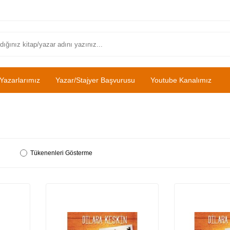
Yazarlarımız
Yazar/Stajyer Başvurusu
Youtube Kanalımız
Tükenenleri Gösterme