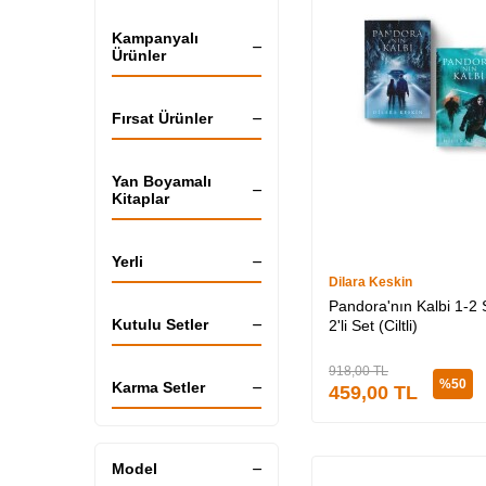
Kampanyalı
Ürünler
Fırsat Ürünler
Yan Boyamalı
Kitaplar
Yerli
Dilara Keskin
Pandora'nın Kalbi 1-2 S
Kutulu Setler
2'li Set (Ciltli)
918,00
TL
%
50
Karma Setler
459,00
TL
Model