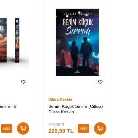
Dilara Keskin
ırrım - 2
Benim Küçük Sırrım (Ciltsiz)
Dilara Keskin
459,00
TL
%
50
%
50
229,50
TL