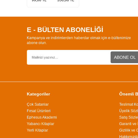
99,00 TL
350,00 TL
E - BÜLTEN ABONELİĞİ
Kampanya ve indirimlerden haberdar olmak için e-bültenimize
abone olun.
ABONE OL
Kategoriler
Önemli Bi
Çok Satanlar
Teslimat Ko
Fırsat Ürünleri
Üyelik Söz
Ephesus Akademi
Satış Sözl
Yabancı Kitaplar
Garanti ve 
Yerli Kitaplar
Gizlilik ve
Hakkımızd