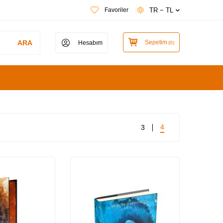
TR − TL
Favoriler
ARA
Sepetim
Hesabım
(
0
)
4
3