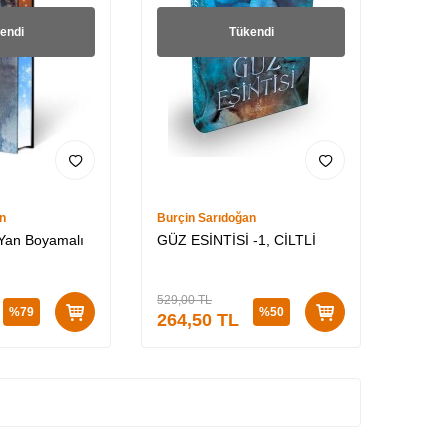
endi
Tükendi
n
Burçin Sarıdoğan
 Yan Boyamalı
GÜZ ESİNTİSİ -1, CİLTLİ
529,00
TL
%
79
%
50
264,50
TL