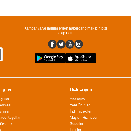
Kampanya ve indirimlerden haberdar olmak için bizi
Takip Edin!
lgiler
Hızlı Erişim
şulları
Anasayfa
leşmesi
Yeni Ürünler
eşmesi
İndirimdekiler
İade Koşulları
Müşteri Hizmetleri
 Güvenlik
Sepetim
a
İletişim