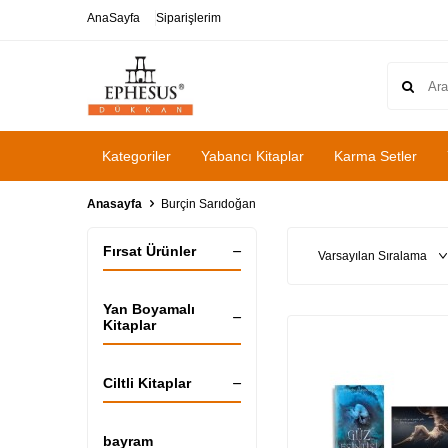
AnaSayfa
Siparişlerim
Kategoriler
Yabancı Kitaplar
Karma Setler
Anasayfa
Burçin Sarıdoğan
Fırsat Ürünler
Yan Boyamalı
Kitaplar
Ciltli Kitaplar
bayram