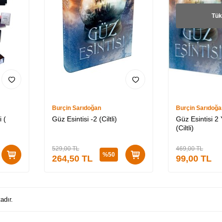
Tük
Burçin Sarıdoğan
Burçin Sarıdoğa
 (
Güz Esintisi -2 (Ciltli)
Güz Esintisi 2
(Ciltli)
529,00
TL
469,00
TL
%
50
264,50
TL
99,00
TL
adır.