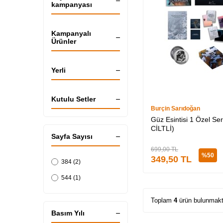
kampanyası
Kampanyalı
Ürünler
Yerli
Kutulu Setler
Burçin Sarıdoğan
Güz Esintisi 1 Özel Seri
CİLTLİ)
Sayfa Sayısı
699,00
TL
%
50
349,50
TL
384 (2)
544 (1)
Toplam
4
ürün bulunmakt
Basım Yılı