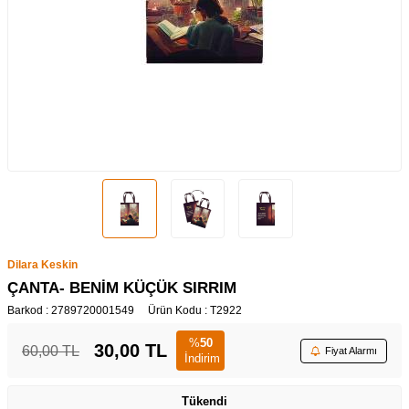
Dilara Keskin
ÇANTA- BENİM KÜÇÜK SIRRIM
Barkod :
2789720001549
Ürün Kodu :
T2922
%
50
30,00
TL
60,00
TL
Fiyat Alarmı
İndirim
Tükendi