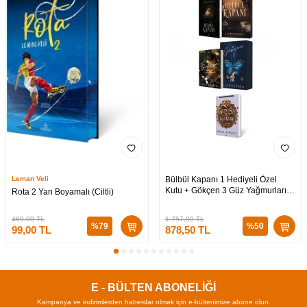
Leman Veli
Bülbül Kapanı 1 Hediyeli Özel
Kutu + Gökçen 3 Güz Yağmurları
Rota 2 Yan Boyamalı (Ciltli)
Hediyeli Özel Kutu + Medusa’nın
Ölü Kumları 3 (CİLTLİ)
469,00
TL
1.757,00
TL
%
79
%
50
99,00
TL
878,50
TL
E - BÜLTEN ABONELİĞİ
Kampanya ve indirimlerden haberdar olmak için e-bültenimize abone olun.