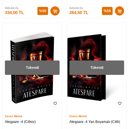
668,00
TL
529,00
TL
%
50
%
50
334,00
TL
264,50
TL
Tükendi
Tükendi
Ceren Melek
Ceren Melek
Ateşpare -4 (Ciltsiz)
Ateşpare -4 Yan Boyamalı (Ciltli)