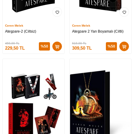
Ceren Melek
Ceren Melek
Ateşpare-2 (Ciltsiz)
Ateşpare 2 Yan Boyamalı (Ciltli)
459,00
TL
619,00
TL
%
50
%
50
229,50
TL
309,50
TL