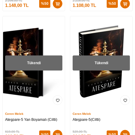
2.296,00
TL
2.216,00
TL
%
50
%
50
1.148,00
TL
1.108,00
TL
Tükendi
Tükendi
Ceren Melek
Ceren Melek
Ateşpare-5 Yan Boyamalı (Ciltli)
Ateşpare-5(Ciltli)
619,00
TL
529,00
TL
%
50
%
50