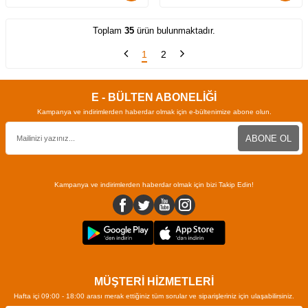
Toplam
35
ürün bulunmaktadır.
1
2
E - BÜLTEN ABONELİĞİ
Kampanya ve indirimlerden haberdar olmak için e-bültenimize abone olun.
ABONE OL
Kampanya ve indirimlerden haberdar olmak için bizi Takip Edin!
MÜŞTERİ HİZMETLERİ
Hafta içi 09:00 - 18:00 arası merak ettiğiniz tüm sorular ve siparişleriniz için ulaşabilirsiniz.