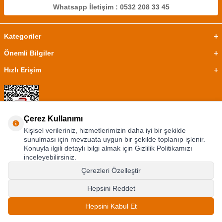
Whatsapp İletişim : 0532 208 33 45
Kategoriler
Önemli Bilgiler
Hızlı Erişim
Çerez Kullanımı
Kişisel verileriniz, hizmetlerimizin daha iyi bir şekilde
sunulması için mevzuata uygun bir şekilde toplanıp işlenir.
Konuyla ilgili detaylı bilgi almak için Gizlilik Politikamızı
inceleyebilirsiniz.
Çerezleri Özelleştir
Hepsini Reddet
©2024 Tüm Hakkı Saklıdır.
Ephesus Dükkan
Hepsini Kabul Et
T
-Soft
E-Ticaret
Sistemleriyle Hazırlanmıştır.