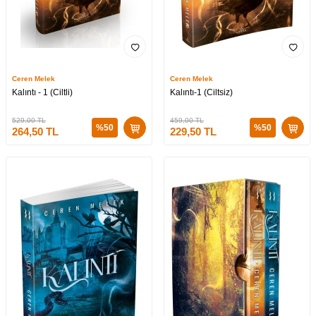
Ceren Melek
Ceren Melek
Kalıntı - 1 (Ciltli)
Kalıntı-1 (Ciltsiz)
529,00
TL
459,00
TL
%
50
%
50
264,50
TL
229,50
TL