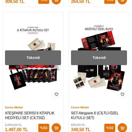
309,50
TL
264,50
TL
Tükendi
Tükendi
Ceren Melek
Ceren Melek
ATEŞPARE SERİSİ 6 KİTAPLIK
SET-Ateşpare 6 (CİLTLİ-ÖZEL
HEDİYELİ SET (CİLTSİZ)
KUTULU SET)
2.994,00
TL
699,00
TL
%
50
%
50
1.497,00
TL
349,50
TL