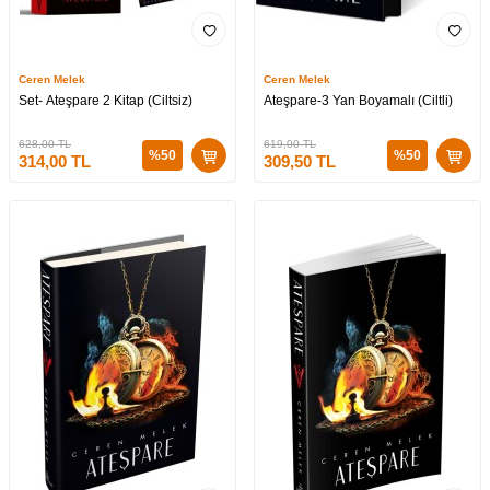
Ceren Melek
Ceren Melek
Set- Ateşpare 2 Kitap (Ciltsiz)
Ateşpare-3 Yan Boyamalı (Ciltli)
628,00
TL
619,00
TL
%
50
%
50
314,00
TL
309,50
TL