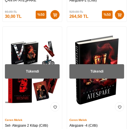
ÇANTA- ATEŞPARE
Ateşpare-2 (Ciltli)
60,00
TL
529,00
TL
%
50
%
50
30,00
TL
264,50
TL
Tükendi
Tükendi
Ceren Melek
Ceren Melek
Set- Ateşpare 2 Kitap (Ciltli)
Ateşpare -4 (Ciltli)