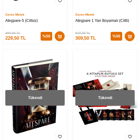
Ceren Melek
Ceren Melek
Ateşpare-5 (Ciltsiz)
Ateşpare 1 Yan Boyamalı (Ciltli)
459,00
TL
619,00
TL
%
50
%
50
229,50
TL
309,50
TL
Tükendi
Tükendi