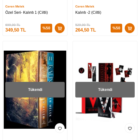
Ceren Melek
Ceren Melek
Özel Seri- Kalıntı 1 (Ciltli)
Kalıntı -2 (Ciltli)
699,00
TL
529,00
TL
%
50
%
50
349,50
TL
264,50
TL
Tükendi
Tükendi