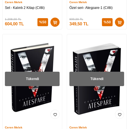
Ceren Melek
Ceren Melek
Set - Kalıntı 2 Kitap (Ciltli)
Özel seri- Ateşpare-1 (Ciltli)
1.208,00
TL
699,00
TL
%
50
%
50
604,00
TL
349,50
TL
Tükendi
Tükendi
Ceren Melek
Ceren Melek