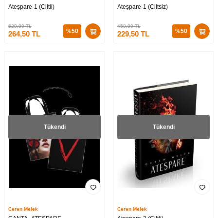
Ateşpare-1 (Ciltli)
Ateşpare-1 (Ciltsiz)
529,00
TL
459,00
TL
%
50
%
50
264,50
TL
229,50
TL
Tükendi
Tükendi
Ceren Melek
Ceren Melek