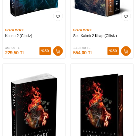
Ceren Melek
Ceren Melek
Kalıntı-2 (Ciltsiz)
Set- Kalıntı 2 Kitap (Ciltsiz)
459,00
TL
1.108,00
TL
%
50
%
50
229,50
TL
554,00
TL