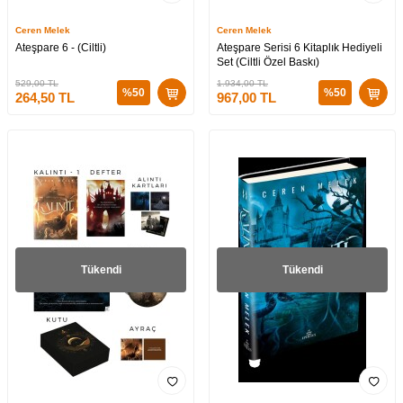
Ceren Melek
Ceren Melek
Ateşpare 6 - (Ciltli)
Ateşpare Serisi 6 Kitaplık Hediyeli
Set (Ciltli Özel Baskı)
529,00
TL
1.934,00
TL
%
50
%
50
264,50
TL
967,00
TL
Tükendi
Tükendi