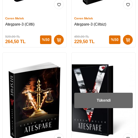
Ceren Melek
Ceren Melek
Ateşpare-3 (Ciltli)
Ateşpare-3 (Ciltsiz)
529,00
TL
459,00
TL
%
50
%
50
264,50
TL
229,50
TL
Tükendi