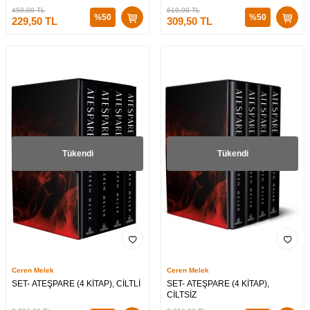
459,00
TL
619,00
TL
%
50
%
50
229,50
TL
309,50
TL
Tükendi
Tükendi
Ceren Melek
Ceren Melek
SET- ATEŞPARE (4 KİTAP), CİLTLİ
SET- ATEŞPARE (4 KİTAP),
CİLTSİZ