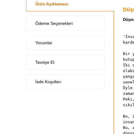
Ürün Açıklaması
Düşm
Düşman
Ödeme Seçenekleri
'İns
kard
Yorumlar
Bir 
kutu
Tavsiye Et
İki 
olab
yang
İade Koşulları
sene
Öyle
zama
Peki
sıkı
Bu, 
insa
Bu, 
dönü