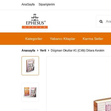
AnaSayfa
Siparişlerim
Kategoriler
Yabancı Kitaplar
Karma Setler
Anasayfa
Yerli
Düşman Okullar #1 (Ciltli) Dilara Keskin