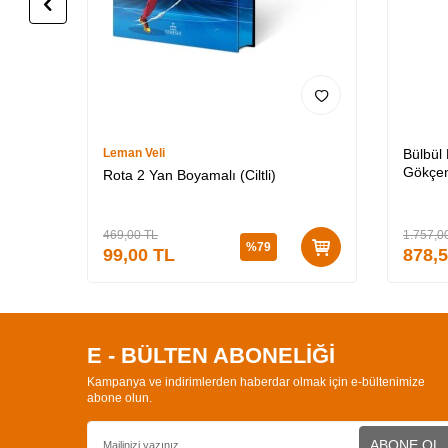
Leman Veli
Bülbül
Gökçen
Rota 2 Yan Boyamalı (Ciltli)
Özel K
3 (CİLT
469,00
TL
1.757,0
%
79
99,00
TL
878,
E - BÜLTEN ABONELİĞİ
Kampanya ve indirimlerden haberdar olmak için e-bültenimize
abone olun.
ABONE OL