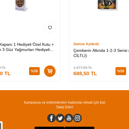
 Kapanı 1 Hediyeli Özel Kutu +
Gamze Aydeniz
 3 Güz Yağmurları Hediyeli
Çemberin Altında 1-2-3 Serisi 
utu + Medusa’nın Ölü Kumları
CİLTLİ)
Lİ)
0
TL
1.377,00
TL
%
50
%
50
50
TL
688,50
TL
Kampanya ve indirimlerden haberdar olmak için bizi
Takip Edin!