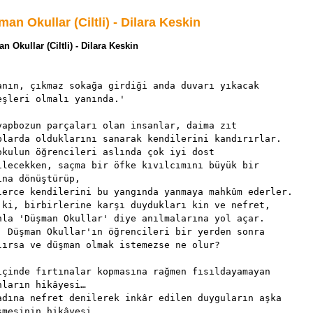
an Okullar (Ciltli) - Dilara Keskin
 Okullar (Ciltli) - Dilara Keskin
anın, çıkmaz sokağa girdiği anda duvarı yıkacak
eşleri olmalı yanında.'
yapbozun parçaları olan insanlar, daima zıt
plarda olduklarını sanarak kendilerini kandırırlar.
okulun öğrencileri aslında çok iyi dost
ilecekken, saçma bir öfke kıvılcımını büyük bir
ına dönüştürüp,
lerce kendilerini bu yangında yanmaya mahkûm ederler.
 ki, birbirlerine karşı duydukları kin ve nefret,
nla 'Düşman Okullar' diye anılmalarına yol açar.
, Düşman Okullar'ın öğrencileri bir yerden sonra
lırsa ve düşman olmak istemezse ne olur?
içinde fırtınalar kopmasına rağmen fısıldayamayan
nların hikâyesi…
adına nefret denilerek inkâr edilen duyguların aşka
şmesinin hikâyesi…