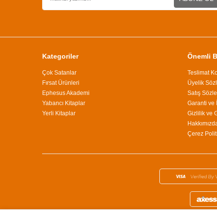
Kategoriler
Önemli Bi
Çok Satanlar
Teslimat Ko
Fırsat Ürünleri
Üyelik Söz
Ephesus Akademi
Satış Sözl
Yabancı Kitaplar
Garanti ve 
Yerli Kitaplar
Gizlilik ve
Hakkımızd
Çerez Polit