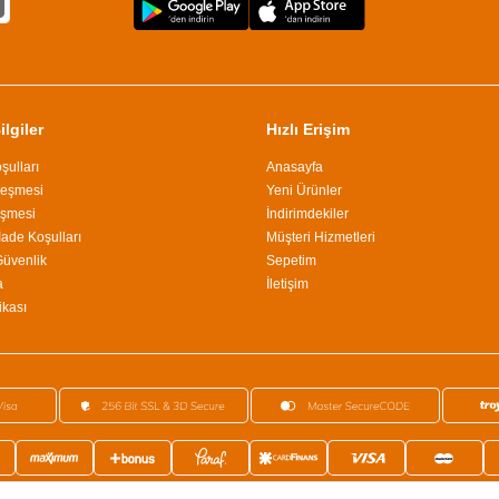
lgiler
Hızlı Erişim
şulları
Anasayfa
leşmesi
Yeni Ürünler
eşmesi
İndirimdekiler
İade Koşulları
Müşteri Hizmetleri
 Güvenlik
Sepetim
a
İletişim
ikası