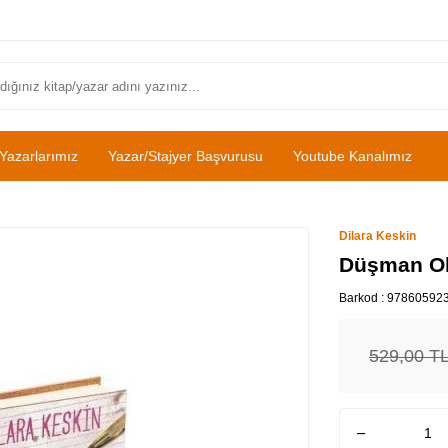
Yazarlarımız
Yazar/Stajyer Başvurusu
Youtube Kanalımız
Dilara Keskin
Düşman Oku
Barkod :
97860592
529,00
T