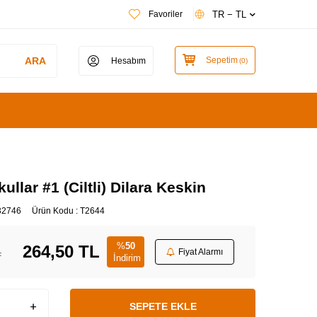
TR − TL
Favoriler
ARA
Sepetim
Hesabım
(
0
)
llar #1 (Ciltli) Dilara Keskin
32746
Ürün Kodu :
T2644
%
50
264,50
TL
L
Fiyat Alarmı
İndirim
SEPETE EKLE