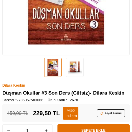
Dilara Keskin
Düşman Okullar #3 Son Ders (Ciltsiz)- Dilara Keskin
Barkod :
9786057583086
Ürün Kodu :
T2678
%
50
229,50
TL
459,00
TL
Fiyat Alarmı
İndirim
SEPETE EKLE