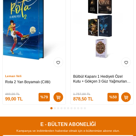
Leman Veli
Bülbül Kapanı 1 Hediyeli Özel
Kutu + Gökçen 3 Güz Yağmurları
Rota 2 Yan Boyamalı (Ciltli)
Hediyeli Özel Kutu + Medusa’nın
Ölü Kumları 3 (CİLTLİ)
469,00
TL
1.757,00
TL
%
79
%
50
99,00
TL
878,50
TL
E - BÜLTEN ABONELİĞİ
Kampanya ve indirimlerden haberdar olmak için e-bültenimize abone olun.