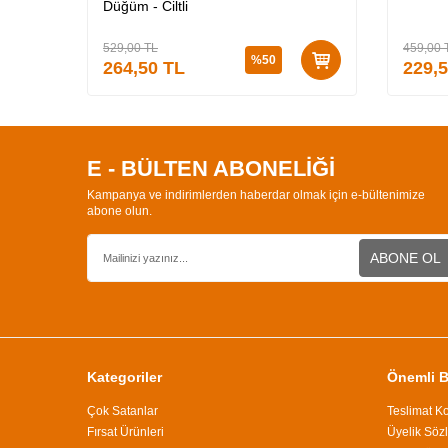
Düğüm - Ciltli
529,00
TL
459,00
%
50
264,50
TL
229,
E - BÜLTEN ABONELİĞİ
Kampanya ve indirimlerden haberdar olmak için e-bültenimize
abone olun.
ABONE OL
Kategoriler
Önemli Bi
Çok Satanlar
Teslimat Ko
Fırsat Ürünleri
Üyelik Söz