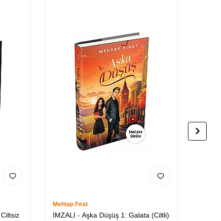
Mehtap Fırat
Mehtap
Ciltsiz
İMZALI - Aşka Düşüş 1: Galata (Ciltli)
İMZALI