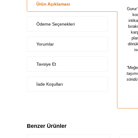
Ürün Açıklaması
Gurur’
koc
intik
Ödeme Seçenekleri
bırak
kar
pla
Yorumlar
dönül
is
Tavsiye Et
“Meğer
taşımı
söndü 
İade Koşulları
Benzer Ürünler