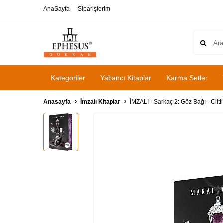
AnaSayfa
Siparişlerim
Kategoriler
Yabancı Kitaplar
Karma Setler
Anasayfa
İmzalı Kitaplar
İMZALI - Sarkaç 2: Göz Bağı - Cilt