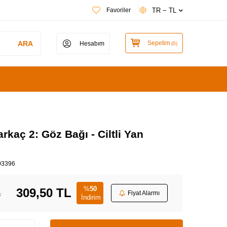
TR − TL
Favoriler
ARA
Sepetim
Hesabım
(
0
)
rkaç 2: Göz Bağı - Ciltli Yan
03396
%
50
309,50
TL
L
Fiyat Alarmı
İndirim