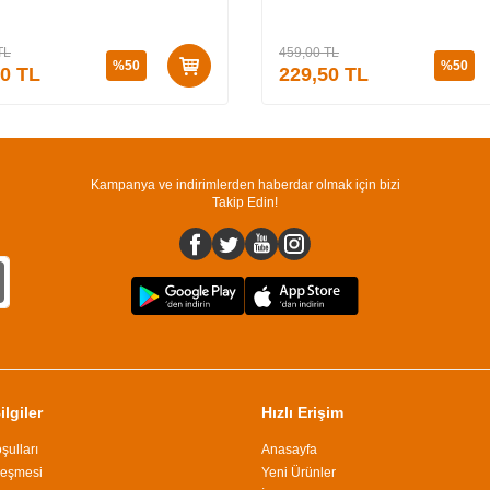
TL
459,00
TL
%
50
%
50
50
TL
229,50
TL
Kampanya ve indirimlerden haberdar olmak için bizi
Takip Edin!
lgiler
Hızlı Erişim
şulları
Anasayfa
leşmesi
Yeni Ürünler