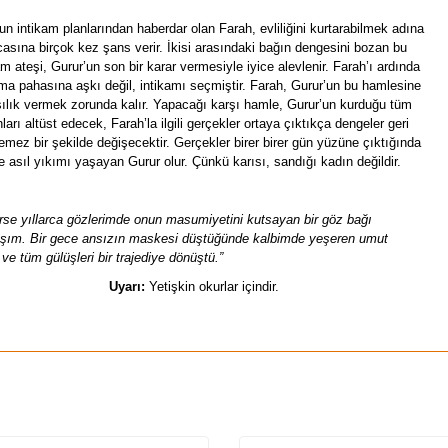
un intikam planlarından haberdar olan Farah, evliliğini kurtarabilmek adına
asına birçok kez şans verir. İkisi arasındaki bağın dengesini bozan bu
am ateşi, Gurur’un son bir karar vermesiyle iyice alevlenir. Farah’ı ardında
ma pahasına aşkı değil, intikamı seçmiştir. Farah, Gurur’un bu hamlesine
şılık vermek zorunda kalır. Yapacağı karşı hamle, Gurur’un kurduğu tüm
nları altüst edecek, Farah’la ilgili gerçekler ortaya çıktıkça dengeler geri
emez bir şekilde değişecektir. Gerçekler birer birer gün yüzüne çıktığında
e asıl yıkımı yaşayan Gurur olur. Çünkü karısı, sandığı kadın değildir.
se yıllarca gözlerimde onun masumiyetini kutsayan bir göz bağı
şım. Bir gece ansızın maskesi düştüğünde kalbimde yeşeren umut
ve tüm gülüşleri bir trajediye dönüştü.”
Uyarı:
Yetişkin okurlar içindir.