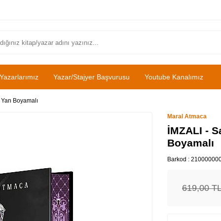
Yazarlarımız
Yazar/Stajyer Başvurusu
Youtube Kanalımız
li Yan Boyamalı
Maral Atmaca
İMZALI - Sa
Boyamalı
Barkod :
21000000
619,00
T