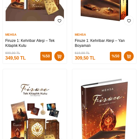
MEHSA
MEHSA
Firuze 1: Kehribar Ateşi – Tek
Firuze 1: Kehribar Ateşi – Yan
Kitaplık Kutu
Boyamalı
699,00
TL
619,00
TL
%
50
%
50
349,50
TL
309,50
TL