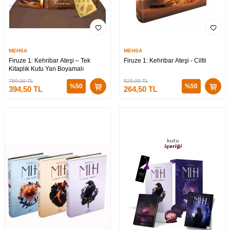
MEHSA
MEHSA
Firuze 1: Kehribar Ateşi – Tek
Firuze 1: Kehribar Ateşi - Ciltli
Kitaplık Kutu Yan Boyamalı
789,00
TL
529,00
TL
%
50
%
50
394,50
TL
264,50
TL