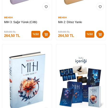
MEHSA
MEHSA
MIH 3: Sağır Yürek (Ciltli)
Mıh 2: Dilsiz Yankı
529,00
TL
529,00
TL
%
50
%
50
264,50
TL
264,50
TL