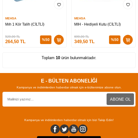
MEHSA
MEHSA
Mıh 1 Kör Talih (CİLTLİ)
MIH - Hediyeli Kutu (CİLTLİ)
529,00
TL
699,00
TL
%
50
%
50
264,50
TL
349,50
TL
Toplam
10
ürün bulunmaktadır.
E - BÜLTEN ABONELİĞİ
Kampanya ve indirimlerden haberdar olmak için e-bültenimize abone olun.
ABONE OL
Kampanya ve indirimlerden haberdar olmak için bizi Takip Edin!