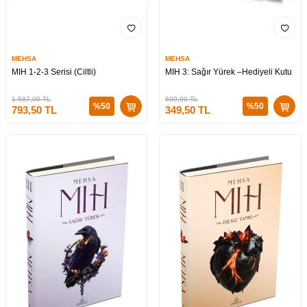
MEHSA
MEHSA
MIH 1-2-3 Serisi (Ciltli)
MIH 3: Sağır Yürek –Hediyeli Kutu
1.587,00
TL
699,00
TL
%
50
%
50
793,50
TL
349,50
TL