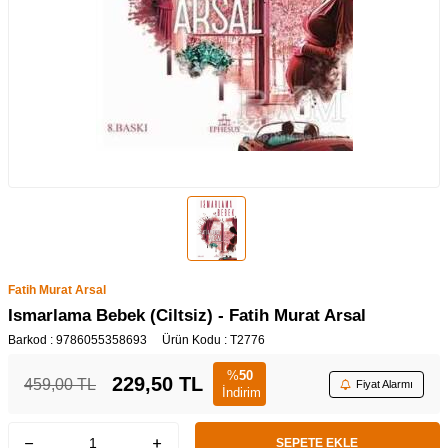
Fatih Murat Arsal
Ismarlama Bebek (Ciltsiz) - Fatih Murat Arsal
Barkod :
9786055358693
Ürün Kodu :
T2776
%
50
229,50
TL
459,00
TL
Fiyat Alarmı
İndirim
SEPETE EKLE