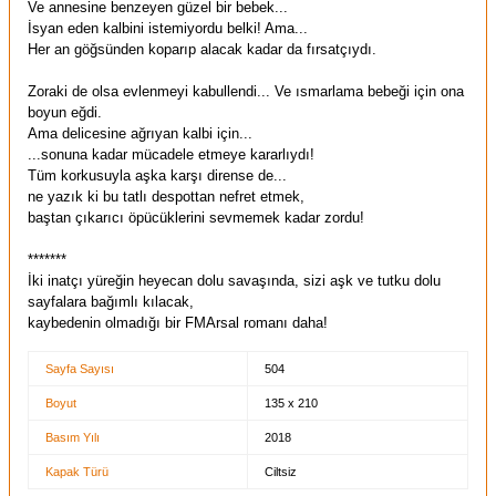
Ve annesine benzeyen güzel bir bebek...
İsyan eden kalbini istemiyordu belki! Ama...
Her an göğsünden koparıp alacak kadar da fırsatçıydı.
Zoraki de olsa evlenmeyi kabullendi... Ve ısmarlama bebeği için ona
boyun eğdi.
Ama delicesine ağrıyan kalbi için...
...sonuna kadar mücadele etmeye kararlıydı!
Tüm korkusuyla aşka karşı dirense de...
ne yazık ki bu tatlı despottan nefret etmek,
baştan çıkarıcı öpücüklerini sevmemek kadar zordu!
*******
İki inatçı yüreğin heyecan dolu savaşında, sizi aşk ve tutku dolu
sayfalara bağımlı kılacak,
kaybedenin olmadığı bir FMArsal romanı daha!
Sayfa Sayısı
504
Boyut
135 x 210
Basım Yılı
2018
Kapak Türü
Ciltsiz