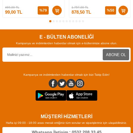
Ölü Kumları 3 (CİLTLİ)
469,00
TL
1.757,00
TL
%
79
%
50
99,00
TL
878,50
TL
E - BÜLTEN ABONELİĞİ
Kampanya ve indirimlerden haberdar olmak için e-bültenimize abone olun.
ABONE OL
Kampanya ve indirimlerden haberdar olmak için bizi Takip Edin!
MÜŞTERİ HİZMETLERİ
Hafta içi 09:00 - 18:00 arası merak ettiğiniz tüm sorular ve siparişleriniz için ulaşabilirsiniz.
Whatsapp İletişim : 0532 208 33 45