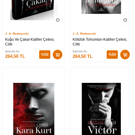
J. A. Redmerski
J. A. Redmerski
Kuğu Ve Çakal-Katiller Çetesi,
Kötülük Tohumları-Katiller Çetesi,
Ciltli
Ciltli
529,00
TL
529,00
TL
%
50
%
50
264,50
TL
264,50
TL