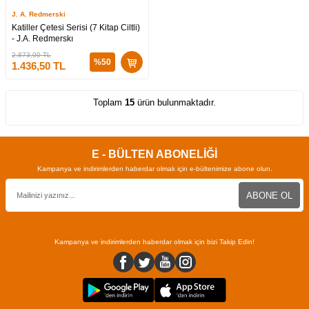
J. A. Redmerski
Katiller Çetesi Serisi (7 Kitap Ciltli)
- J.A. Redmerskı
2.873,00
TL
%
50
1.436,50
TL
Toplam
15
ürün bulunmaktadır.
E - BÜLTEN ABONELİĞİ
Kampanya ve indirimlerden haberdar olmak için e-bültenimize abone olun.
ABONE OL
Kampanya ve indirimlerden haberdar olmak için bizi Takip Edin!