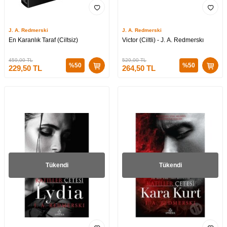
J. A. Redmerski
J. A. Redmerski
En Karanlık Taraf (Ciltsiz)
Victor (Ciltli) - J. A. Redmerskı
459,00
TL
529,00
TL
%
50
%
50
229,50
TL
264,50
TL
Tükendi
Tükendi