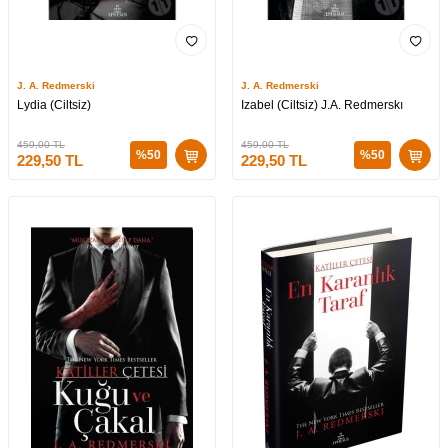
J. A. Redmerski
J. A. Redmerski
Lydia (Ciltsiz)
Izabel (Ciltsiz) J.A. Redmerskı
459,00
TL
459,00
TL
%
50
%
50
229,50
TL
229,50
TL