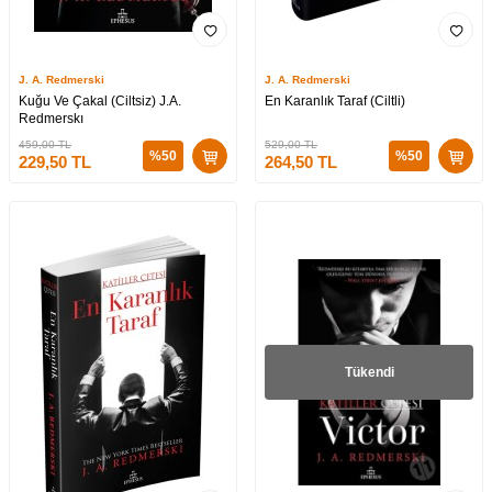
J. A. Redmerski
J. A. Redmerski
Kuğu Ve Çakal (Ciltsiz) J.A.
En Karanlık Taraf (Ciltli)
Redmerskı
459,00
TL
529,00
TL
%
50
%
50
229,50
TL
264,50
TL
Tükendi