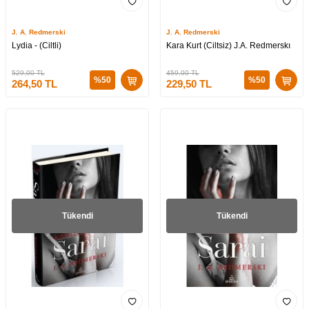
J. A. Redmerski
J. A. Redmerski
Lydia - (Ciltli)
Kara Kurt (Ciltsiz) J.A. Redmerskı
529,00
TL
459,00
TL
%
50
%
50
264,50
TL
229,50
TL
Tükendi
Tükendi