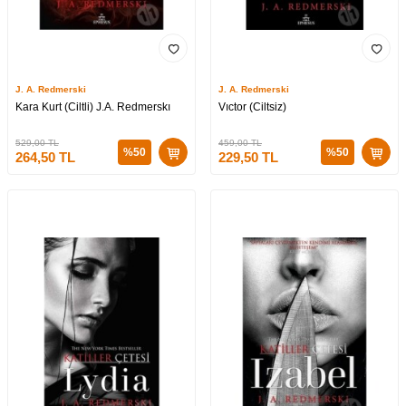
J. A. Redmerski
J. A. Redmerski
Kara Kurt (Ciltli) J.A. Redmerskı
Vıctor (Ciltsiz)
529,00
TL
459,00
TL
%
50
%
50
264,50
TL
229,50
TL