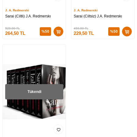
J. A. Redmerski
J. A. Redmerski
Sarai (Ciltli) J.A. Redmerskı
Sarai (Ciltsiz) J.A. Redmerskı
529,00
TL
459,00
TL
%
50
%
50
264,50
TL
229,50
TL
Tükendi