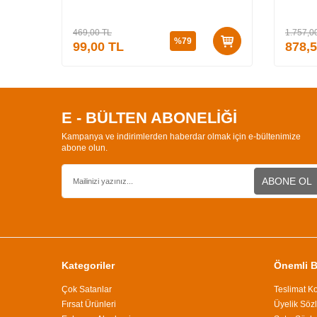
Özel K
3 (CİLT
469,00
TL
1.757,0
%
79
99,00
TL
878,
E - BÜLTEN ABONELİĞİ
Kampanya ve indirimlerden haberdar olmak için e-bültenimize
abone olun.
ABONE OL
Kategoriler
Önemli Bi
Çok Satanlar
Teslimat Ko
Fırsat Ürünleri
Üyelik Söz