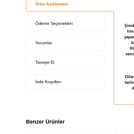
Ürün Açıklaması
Ödeme Seçenekleri
Şimdi
Iri
yapar
Yorumlar
ü
Ki
veri
Tavsiye Et
Dila
İade Koşulları
tarih
d
Benzer Ürünler