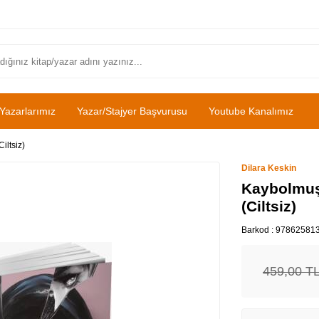
Yazarlarımız
Yazar/Stajyer Başvurusu
Youtube Kanalımız
iltsiz)
Dilara Keskin
Kaybolmuş 
(Ciltsiz)
Barkod :
97862581
459,00
T