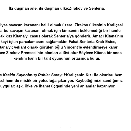
İki düşman aile, iki düşman ülke:Zirakov ve Senteria.
yse savaşın kazananı belli olmak üzere. Zirakov ülkesinin Kraliçesi
na, bu savaşın kazananı olmak için kimsenin beklemediği bir hamle
ak kızı Kitana'yı casus olarak Senteria'ya gönderir. Amacı Kitana'nın
lkeyi içten parçalamasını sağlamaktır. Fakat Senteria Kralı Estes,
tana'yı; veliaht olarak görülen oğlu Vincent'le evlendirmeye karar
nce Zirakov Prensesi'nin planları altüst olur.Böylece Kitana bir anda
kendini kanlı bir taht oyununun ortasında bulur.
ra Keskin Kaybolmuş Ruhlar Sarayı I:
Kraliçenin Kızı ile okurları hem
sel hem de mistik bir yolculuğa çıkarıyor. Kaybettiğimizi sandığımız
uygular; aşk, öfke ve ihanet üçgeninde yeni anlamlar kazanıyor.