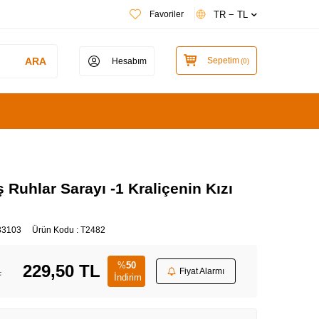
TR − TL
Favoriler
ARA
Sepetim
Hesabım
(
0
)
Ruhlar Sarayı -1 Kraliçenin Kızı
33103
Ürün Kodu :
T2482
%
50
229,50
TL
L
Fiyat Alarmı
İndirim