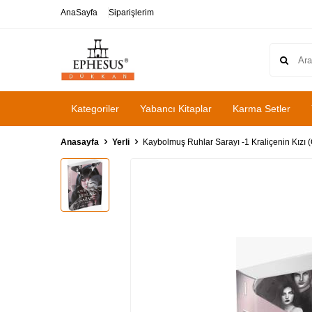
AnaSayfa
Siparişlerim
Kategoriler
Yabancı Kitaplar
Karma Setler
Anasayfa
Yerli
Kaybolmuş Ruhlar Sarayı -1 Kraliçenin Kızı (C