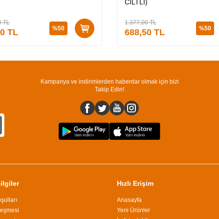
utu + Medusa’nın Ölü Kumları
CİLTLİ)
Lİ)
0
TL
1.377,00
TL
%
50
%
50
50
TL
688,50
TL
Kampanya ve indirimlerden haberdar olmak için bizi
Takip Edin!
lgiler
Hızlı Erişim
şulları
Anasayfa
leşmesi
Yeni Ürünler