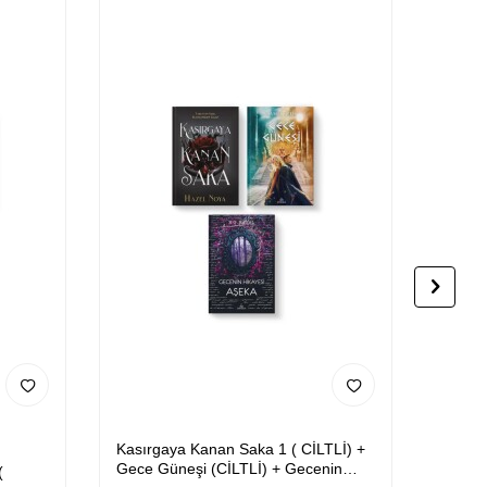
Kasırgaya Kanan Saka 1 ( CİLTLİ) +
Yıldız
Gece Güneşi (CİLTLİ) + Gecenin
Okulu 
(