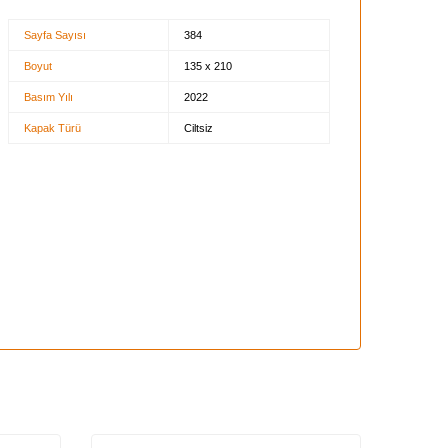
Sayfa Sayısı
384
Boyut
135 x 210
Basım Yılı
2022
Kapak Türü
Ciltsiz