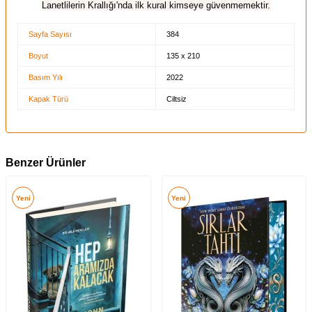
Lanetlilerin Krallığı'nda ilk kural kimseye güvenmemektir.
Sayfa Sayısı
384
Boyut
135 x 210
Basım Yılı
2022
Kapak Türü
Ciltsiz
Benzer Ürünler
Yeni
Yeni