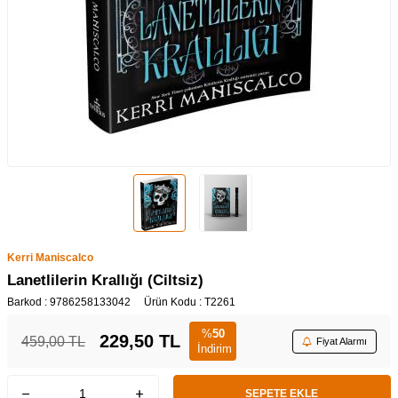
Kerri Maniscalco
Lanetlilerin Krallığı (Ciltsiz)
Barkod :
9786258133042
Ürün Kodu :
T2261
%
50
229,50
TL
459,00
TL
Fiyat Alarmı
İndirim
SEPETE EKLE