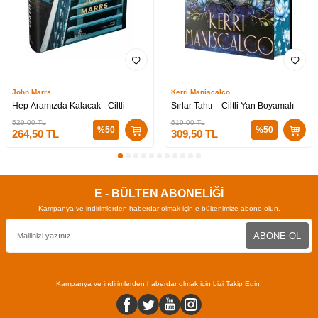
John Marrs
Kerri Maniscalco
Hep Aramızda Kalacak - Ciltli
Sırlar Tahtı – Ciltli Yan Boyamalı
529,00
TL
619,00
TL
%
50
%
50
264,50
TL
309,50
TL
E - BÜLTEN ABONELİĞİ
Kampanya ve indirimlerden haberdar olmak için e-bültenimize abone olun.
ABONE OL
Kampanya ve indirimlerden haberdar olmak için bizi Takip Edin!