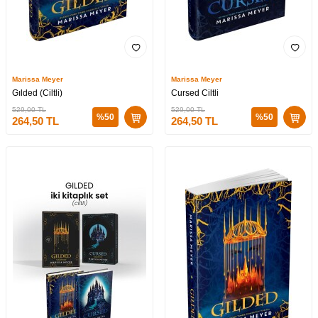
Marissa Meyer
Marissa Meyer
Gılded (Ciltli)
Cursed Ciltli
529,00
TL
529,00
TL
%
50
%
50
264,50
TL
264,50
TL