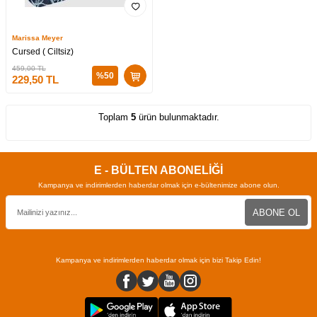
Marissa Meyer
Cursed ( Ciltsiz)
459,00
TL
%
50
229,50
TL
Toplam
5
ürün bulunmaktadır.
E - BÜLTEN ABONELİĞİ
Kampanya ve indirimlerden haberdar olmak için e-bültenimize abone olun.
ABONE OL
Kampanya ve indirimlerden haberdar olmak için bizi Takip Edin!