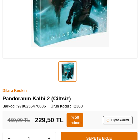
Dilara Keskin
Pandoranın Kalbi 2 (Ciltsiz)
Barkod :
9786256476806
Ürün Kodu :
T2308
%
50
229,50
TL
459,00
TL
Fiyat Alarmı
İndirim
SEPETE EKLE