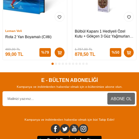
Leman Veli
Bülbül Kapanı 1 Hediyeli Özel
Kutu + Gökçen 3 Güz Yağmurları
Rota 2 Yan Boyamalı (Ciltli)
Hediyeli Özel Kutu + Medusa’nın
Ölü Kumları 3 (CİLTLİ)
469,00
TL
1.757,00
TL
%
79
%
50
99,00
TL
878,50
TL
E - BÜLTEN ABONELİĞİ
Kampanya ve indirimlerden haberdar olmak için e-bültenimize abone olun.
ABONE OL
Kampanya ve indirimlerden haberdar olmak için bizi Takip Edin!