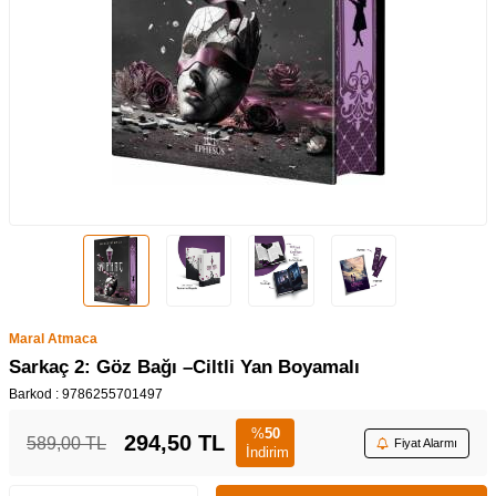
Maral Atmaca
Sarkaç 2: Göz Bağı –Ciltli Yan Boyamalı
Barkod :
9786255701497
%
50
294,50
TL
589,00
TL
Fiyat Alarmı
İndirim