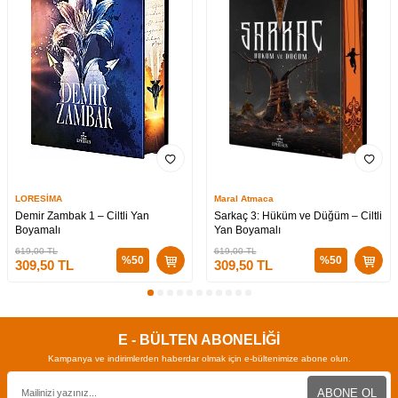
LORESİMA
Maral Atmaca
Demir Zambak 1 – Ciltli Yan
Sarkaç 3: Hüküm ve Düğüm – Ciltli
Boyamalı
Yan Boyamalı
619,00
TL
619,00
TL
%
50
%
50
309,50
TL
309,50
TL
E - BÜLTEN ABONELİĞİ
Kampanya ve indirimlerden haberdar olmak için e-bültenimize abone olun.
ABONE OL