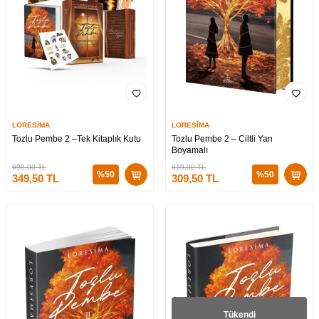
LORESİMA
LORESİMA
Tozlu Pembe 2 –Tek Kitaplık Kutu
Tozlu Pembe 2 – Ciltli Yan
Boyamalı
699,00
TL
619,00
TL
%
50
%
50
349,50
TL
309,50
TL
Tükendi