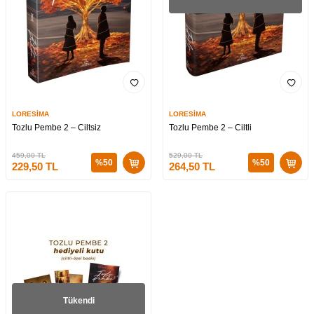
LORESİMA
LORESİMA
Tozlu Pembe 2 – Ciltsiz
Tozlu Pembe 2 – Ciltli
459,00
TL
529,00
TL
%
50
%
50
229,50
TL
264,50
TL
Tükendi