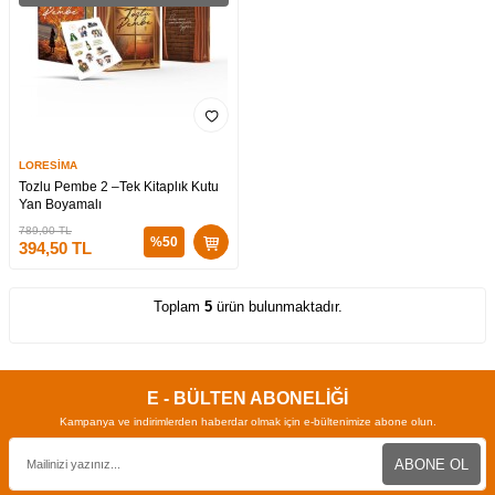
LORESİMA
Tozlu Pembe 2 –Tek Kitaplık Kutu
Yan Boyamalı
789,00
TL
%
50
394,50
TL
Toplam
5
ürün bulunmaktadır.
E - BÜLTEN ABONELİĞİ
Kampanya ve indirimlerden haberdar olmak için e-bültenimize abone olun.
ABONE OL