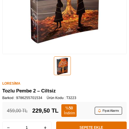
LORESİMA
Tozlu Pembe 2 – Ciltsiz
Barkod :
9786255701534
Ürün Kodu :
T3223
%
50
229,50
TL
459,00
TL
Fiyat Alarmı
İndirim
SEPETE EKLE