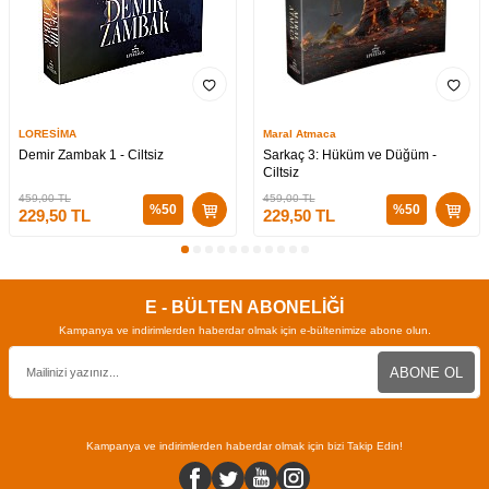
LORESİMA
Maral Atmaca
Demir Zambak 1 - Ciltsiz
Sarkaç 3: Hüküm ve Düğüm -
Ciltsiz
459,00
TL
459,00
TL
%
50
%
50
229,50
TL
229,50
TL
E - BÜLTEN ABONELİĞİ
Kampanya ve indirimlerden haberdar olmak için e-bültenimize abone olun.
ABONE OL
Kampanya ve indirimlerden haberdar olmak için bizi Takip Edin!